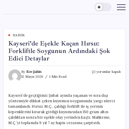
Skip
to
content
HABER
Kayseri’de Eşekle Kaçan Hırsız:
Forkliftle Soygunun Ardındaki Şok
Edici Detaylar
Kayseri’de
By
Ece Şahin
yorumlar kapalı
Eşekle
12 Mayıs 2026
1 Min Read
Kaçan
Hırsız:
Forkliftle
Kayseri’de geçtiğimiz Şubat ayında yaşanan ve sıra dışı
Soygunun
yöntemiyle dikkat çeken kuyumcu soygununda yargı süreci
Ardındaki
Şok
tamamlandı. Hırsız M.Ç., çaldığı forklift ile iş yerinin
Edici
kepenklerini kırarak girdiği kuyumcudan 150 gram altın
Detaylar
çaldıktan sonra bir eşekle olay yerinden kaçtı. Mahkeme,
için
M.Ç.’yi toplamda 9 yıl 7 ay hapis cezasına çarptırdı.