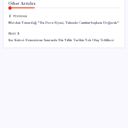
Other Articles
Previous
Merdan Yanardağ: “Bu Dava Siyasi, Yakında Cumhurbaşkanı Doğacak”
Next
Kız Kalesi: Ermenistan Sınırında Bin Yıllık Tarihin Yok Oluş Tehlikesi
SON YAZILAR
ABD ile ticaret gerilimine rağmen artış: Çin malları
tüm dünyayı sarıyor