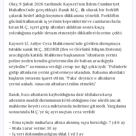
Olay, 9 Şubat 2026 tarihinde Kayseri’nin İldem Cumhuriyet
Mahallesi’nde gerçekleşti. Sanık M.Ç., ilk olarak bir forklift
çalarak hedef aldığı kuyumcu dükkanına yöneldi. Forkliftin
gücünü kullanarak iş yerinin kepenklerini ve camlarını hızla
kıran M.Ç., içeri girip altınları aldıktan sonra kaçış
yolculuğuna eşekle devam etmesiyle dikkatleri üzerine çekti.
Kayseri 12. Asliye Ceza Mahkemesi’nde görülen duruşmaya
tutuklu sanık M.Ç., SEGBİS (Ses ve Görüntü Bilişim Sistemi)
aracılığıyla katıldı. Mahkeme başkanının “Altınların yerini
polise neden kendin göstermedin de baban aracılığıyla
söyledin?” sorusuna verdiği cevap ise ilgi çekiciydi: “Polislerle
gidip altınların yerini göstermeye utandım. Babama ahırdaki
kuşların yuvasını işaret ettim. ‘Taka’ deyince o altınların
yerini anladı. Amacım altınları teslim etmekti.”
Sanık, bazı altınların kaybolduğuna dair iddialara karşı
ailesinin maddi durumunun kötü olduğunu öne sürdü ancak
mahkeme heyeti ceza miktarında indirime gitmedi. Yargılama
sonucunda M.Ç.’ye üç ayrı suçtan ceza verildi:
– Bina içinde muhafaza altına alınmış eşya hırsızlığı: 7 yıl 6 ay
– Mala zarar verme: 10 ay
– İş yeri dokunulmazlığını ihlal: 1 yıl 3 ay