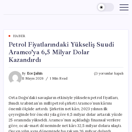
Skip
to
content
HABER
Petrol Fiyatlarındaki Yükseliş Suudi
Aramco’ya 6,5 Milyar Dolar
Kazandırdı
Petrol
By
Ece Şahin
yorumlar kapalı
Fiyatlarındaki
11 Mayıs 2026
1 Min Read
Yükseliş
Suudi
Aramco’ya
Orta Doğu’daki savaşların etkisiyle yükselen petrol fiyatları,
6,5
Suudi Arabistan’ın milli petrol şirketi Aramco’nun kârını
Milyar
Dolar
önemli ölçüde artırdı. Şirketin net kârı, 2023 yılının ilk
Kazandırdı
çeyreğinde bir önceki yıla göre 6,5 milyar dolar artarak yüzde
için
25 oranında yükseldi. Aramco’nun açıkladığı finansal verilere
göre, ocak-mart döneminde net kârı 32,5 milyar dolara ulaştı.
Geçen yılın aynı döneminde bu rakam 26 milyar dolardı.