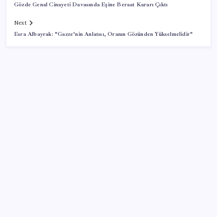
Gözde Genal Cinayeti Davasında Eşine Beraat Kararı Çıktı
Next
Esra Albayrak: “Gazze’nin Anlatısı, Oranın Gözünden Yükselmelidir”
SON YAZILAR
Halkbank’tan beklenti üstü net kâr
Pixel Telefonlara Yapay Zeka Destekli Saat
Tasarımları Geliyor
İş Bankası’nda üst yönetim değişikliği