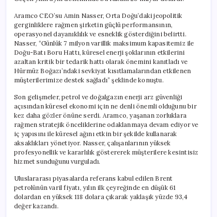
Aramco CEO’su Amin Nasser, Orta Doğu’daki jeopolitik
gerginliklere rağmen şirketin güçlü performansının,
operasyonel dayanıklılık ve esneklik gösterdiğini belirtti.
Nasser, “Günlük 7 milyon varillik maksimum kapasitemiz ile
Doğu-Batı Boru Hattı, küresel enerji şoklarının etkilerini
azaltan kritik bir tedarik hattı olarak önemini kanıtladı ve
Hürmüz Boğazı’ndaki sevkiyat kısıtlamalarından etkilenen
müşterilerimize destek sağladı” şeklinde konuştu.
Son gelişmeler, petrol ve doğalgazın enerji arz güvenliği
açısından küresel ekonomi için ne denli önemli olduğunu bir
kez daha gözler önüne serdi. Aramco, yaşanan zorluklara
rağmen stratejik önceliklerine odaklanmaya devam ediyor ve
iç yapısını ile küresel ağını etkin bir şekilde kullanarak
aksaklıkları yönetiyor. Nasser, çalışanlarının yüksek
profesyonellik ve kararlılık göstererek müşterilere kesintisiz
hizmet sunduğunu vurguladı.
Uluslararası piyasalarda referans kabul edilen Brent
petrolünün varil fiyatı, yılın ilk çeyreğinde en düşük 61
dolardan en yüksek 118 dolara çıkarak yaklaşık yüzde 93,4
değer kazandı.