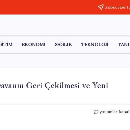
Subscribe t
ĞİTİM
EKONOMİ
SAĞLIK
TEKNOLOJİ
TANI
avanın Geri Çekilmesi ve Yeni
Trump’tan
yorumlar kapal
10
Milyar
Dolarlık