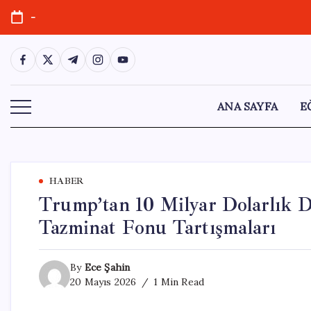
Skip
-
to
content
https://www.facebook.com/
https://twitter.com/
https://t.me/
https://www.instagram.com/
https://youtube.com/
ANA SAYFA
E
HABER
Trump’tan 10 Milyar Dolarlık D
Tazminat Fonu Tartışmaları
By
Ece Şahin
20 Mayıs 2026
1 Min Read