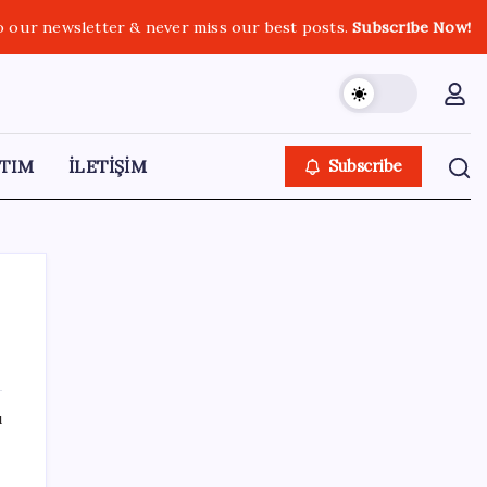
o our newsletter & never miss our best posts.
Subscribe Now!
TIM
İLETİŞİM
Subscribe
SON YAZILAR
ı
ABD ile ticaret gerilimine rağmen artış: Çin
malları tüm dünyayı sarıyor