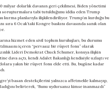
Davanın
 milyar dolarlık davanın geri çekilmesi, Biden yönetimi
Geri
lı soruşturmalara tabi tutulduğunu iddia eden Trump
Çekilmesi
onu kurma planlarıyla ilişkilendiriliyor. Trump’ın kurduğu bu
ve
anı sıra 6 Ocak’taki Kongre baskını davasında sanık olan
Yeni
or.
Tazminat
Fonu
arına hizmet eden sivil toplum kuruluşları, bu durumu
Tartışmaları
tılmasını içeren “pervasız bir rüşvet fonu” olarak
için
 Azınlık Lideri Demokrat Chuck Schumer, konuya ilişkin
e dava açtı, kendi Adalet Bakanlığı kendisiyle uzlaştı ve
dolara yakın bir rüşvet fonu elde etti. Bu, bugüne kadar
dı.
gre’yi basan destekçilerini yalnızca affetmekle kalmayıp,
anladığını belirterek, “Bunu uydursanız kimse inanmazdı”