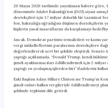
20 Mayıs 2026 tarihinde yayınlanan habere göre, 10
döneminde Adalet Bakanlığı’nın (DOJ) siyasi amaç
destekçileri için 1.7 milyar dolarlık bir tazminat f
fon, haksızlığa uğradığını düşünen destekçilerin y
kişilerin yasal masraflarını da karşılamayı hedefliy
Ancak, Demokrat partinin temsilcileri ve kamu yar
vergi mükelleflerinin paralarının destekçilere dağı
değerlendirerek sert bir şekilde eleştirdi. Senato
yaptığı açıklamada, “Donald Trump, kendi hükümetin
şimdi ayaklanmacıları ödüllendirmek için 2 milyar 
yaptığı en yozlaşmış işlerden biri” ifadelerini kullan
Eski Başkan Adayı Hillary Clinton ise Trump’ın Kon
şimdi onları halkın vergileriyle ödüllendirmeyi pl
şeklinde tepkisini dile getirdi.