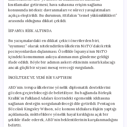
kısıtlamalar getirmesi, hava sahasına erişim sağlama
konusunda isteksiz davranmaları ve süreci yavaşlatmaları
açıkça eleştirildi. Bu durumun, ittifakın “temel yükümlülükleri”
arasında olduğuna dikkat çekildi.
İSPANYA RİSK ALTINDA
Bu yazışmalardaki en dikkat çekici önerilerden biri,
“uyumsuz” olarak nitelendirilen ülkelerin NATO’daki kritik
pozisyonlardan dışlanması. Özellikle İspanya’nın NATO
içindeki konumunun askıya alınmasının gündeme geldiği
ifade edildi. Böyle bir adımın askeri etkisinin sınırlı kalacağı
ancak güçlü bir siyasi mesaj vereceği vurgulandı.
İNGİLTERE’YE YENİ BİR YAPTIRIM
ABD’nin Avrupa ülkelerine yönelik diplomatik desteklerini
gözden geçirebileceği de belirtiliyor. Bu bağlamda Birleşik
Krallık’ın Falkland Adaları üzerindeki egemenlik iddiasına
sağlanan desteğin sorgulanabileceği dile getirildi. Pentagon
Sözcüsü Kingsley Wilson, söz konusu iddialara ilişkin yaptığı
açıklamada, müttefiklere yönelik hayal kırıklığını açık bir
şekilde ifade ederek, ABD’nin beklentilerinin karşılanmadığını
belirtti.