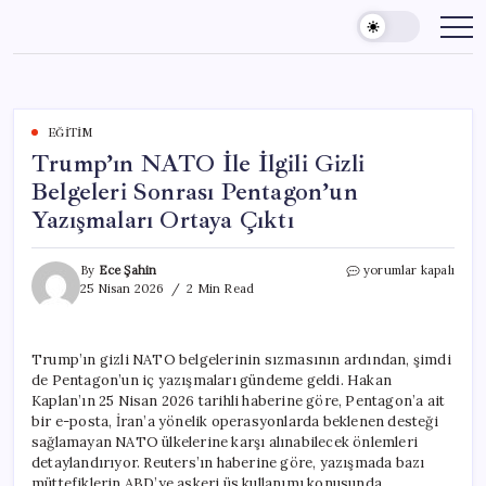
Skip
to
content
EĞITIM
Trump’ın NATO İle İlgili Gizli
Belgeleri Sonrası Pentagon’un
Yazışmaları Ortaya Çıktı
Trump’ın
By
Ece Şahin
yorumlar kapalı
NATO
25 Nisan 2026
2 Min Read
İle
İlgili
Gizli
Trump’ın gizli NATO belgelerinin sızmasının ardından, şimdi
Belgeleri
de Pentagon’un iç yazışmaları gündeme geldi. Hakan
Sonrası
Pentagon’un
Kaplan’ın 25 Nisan 2026 tarihli haberine göre, Pentagon’a ait
Yazışmaları
bir e-posta, İran’a yönelik operasyonlarda beklenen desteği
Ortaya
sağlamayan NATO ülkelerine karşı alınabilecek önlemleri
Çıktı
detaylandırıyor. Reuters’ın haberine göre, yazışmada bazı
için
müttefiklerin ABD’ye askeri üs kullanımı konusunda