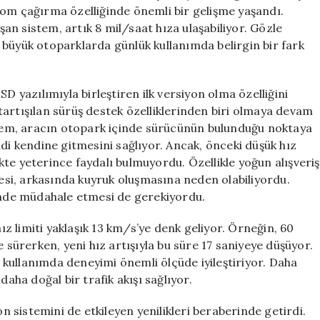
Yüzde
nom çağırma özelliğinde önemli bir gelişme yaşandı.
33
n sistem, artık 8 mil/saat hıza ulaşabiliyor. Gözle
Daha
le büyük otoparklarda günlük kullanımda belirgin bir fark
Hızlı
için
D yazılımıyla birleştiren ilk versiyon olma özelliğini
artışılan sürüş destek özelliklerinden biri olmaya devam
istem, aracın otopark içinde sürücünün bulunduğu noktaya
di kendine gitmesini sağlıyor. Ancak, önceki düşük hız
tikte yeterince faydalı bulmuyordu. Özellikle yoğun alışveriş
si, arkasında kuyruk oluşmasına neden olabiliyordu.
ğinde müdahale etmesi de gerekiyordu.
hız limiti yaklaşık 13 km/s’ye denk geliyor. Örneğin, 60
e sürerken, yeni hız artışıyla bu süre 17 saniyeye düşüyor.
ık kullanımda deneyimi önemli ölçüde iyileştiriyor. Daha
daha doğal bir trafik akışı sağlıyor.
sistemini de etkileyen yenilikleri beraberinde getirdi.