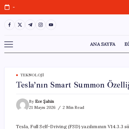
Skip
-
to
content
https://www.facebook.com/
https://twitter.com/
https://t.me/
https://www.instagram.com/
https://youtube.com/
ANA SAYFA
E
TEKNOLOJI
Tesla’nın Smart Summon Özelli
By
Ece Şahin
21 Mayıs 2026
2 Min Read
Tesla, Full Self-Driving (FSD) yazılımının V14.3.3