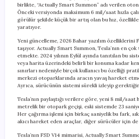
birlikte, “Actually Smart Summon” adı verilen oto
Önceki versiyonda maksimum 6 mil/saat hızla çalışa
görülür şekilde küçük bir artış olan bu hız, özellik
yaratıyor.
Yeni güncelleme, 2026 Bahar yazılım özelliklerini FS
taşıyor. Actually Smart Summon, Tesla’nın en çok t
etmekte. 2024 yılının Eylül ayında tanıtılan bu s
veya harita üzerindeki belirli bir konuma kadar ken
sınırları nedeniyle birçok kullanıcı bu özelliği pra
merkezi otoparklarında aracın yavaş hareket etme
Ayrıca, sürücünün sistemi sürekli izleyip gerekti
Tesla’nın paylaştığı verilere göre, yeni 8 mil/saat 
metrelik bir otopark geçişi, eski sistemde 23 saniy
Her çağırma işlemi için birkaç saniyelik bu fark, s
akıcı hareket eden araçlar, diğer sürücüler için de 
Tesla’nın FSD V14 mimarisi, Actually Smart Summon 