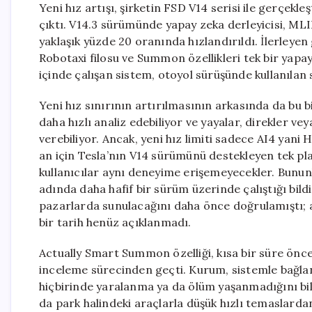
Yeni hız artışı, şirketin FSD V14 serisi ile gerçekle
çıktı. V14.3 sürümünde yapay zeka derleyicisi, MLIR
yaklaşık yüzde 20 oranında hızlandırıldı. İlerleyen
Robotaxi filosu ve Summon özellikleri tek bir yapay
içinde çalışan sistem, otoyol sürüşünde kullanılan 
Yeni hız sınırının artırılmasının arkasında da bu bi
daha hızlı analiz edebiliyor ve yayalar, direkler ve
verebiliyor. Ancak, yeni hız limiti sadece AI4 yani
an için Tesla’nın V14 sürümünü destekleyen tek 
kullanıcılar aynı deneyime erişemeyecekler. Bununla
adında daha hafif bir sürüm üzerinde çalıştığı bildi
pazarlarda sunulacağını daha önce doğrulamıştı;
bir tarih henüz açıklanmadı.
Actually Smart Summon özelliği, kısa bir süre önc
inceleme sürecinden geçti. Kurum, sistemle bağlant
hiçbirinde yaralanma ya da ölüm yaşanmadığını bild
da park halindeki araçlarla düşük hızlı temaslardan