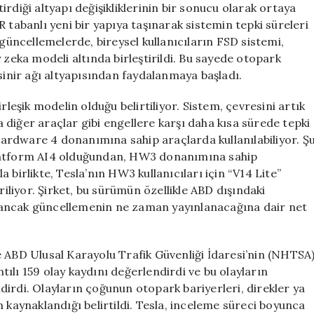
ştirdiği altyapı değişikliklerinin bir sonucu olarak ortaya
 tabanlı yeni bir yapıya taşınarak sistemin tepki süreleri
 güncellemelerde, bireysel kullanıcıların FSD sistemi,
 zeka modeli altında birleştirildi. Bu sayede otopark
sinir ağı altyapısından faydalanmaya başladı.
rleşik modelin olduğu belirtiliyor. Sistem, çevresini artık
ya diğer araçlar gibi engellere karşı daha kısa sürede tepki
 Hardware 4 donanımına sahip araçlarda kullanılabiliyor. Ş
platform AI4 olduğundan, HW3 donanımına sahip
 birlikte, Tesla’nın HW3 kullanıcıları için “V14 Lite”
riliyor. Şirket, bu sürümün özellikle ABD dışındaki
 ancak güncellemenin ne zaman yayınlanacağına dair net
e ABD Ulusal Karayolu Trafik Güvenliği İdaresi’nin (NHTSA
ılı 159 olay kaydını değerlendirdi ve bu olayların
irdi. Olayların çoğunun otopark bariyerleri, direkler ya
 kaynaklandığı belirtildi. Tesla, inceleme süreci boyunca