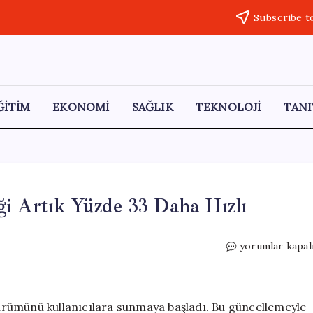
Subscribe t
ĞİTİM
EKONOMİ
SAĞLIK
TEKNOLOJİ
TANI
ği Artık Yüzde 33 Daha Hızlı
Tesla’nın
yorumlar kapal
Smart
Summon
Özelliği
Artık
 sürümünü kullanıcılara sunmaya başladı. Bu güncellemeyle