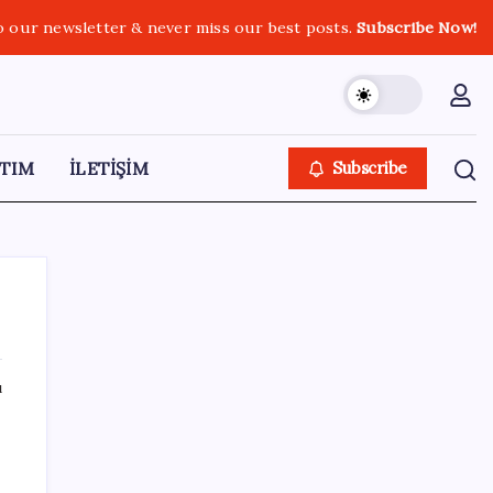
o our newsletter & never miss our best posts.
Subscribe Now!
TIM
İLETİŞİM
Subscribe
ı
SON YAZILAR
Reddit’te Karma Devri Kapanıyor mu?