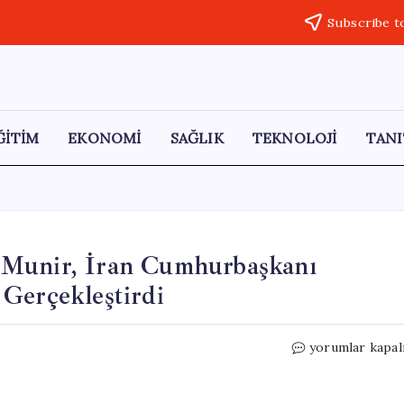
Subscribe t
ĞİTİM
EKONOMİ
SAĞLIK
TEKNOLOJİ
TANI
 Munir, İran Cumhurbaşkanı
Gerçekleştirdi
Pakistan
yorumlar kapal
Genelkurmay
Başkanı
Munir,