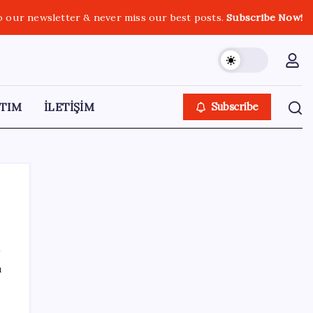
o our newsletter & never miss our best posts.
Subscribe Now!
TIM
İLETİŞİM
Subscribe
SON YAZILAR
ı
Son dakika… ‘Çerçeve yasa’ TBMM
Başkanlığı’na sunuldu: 360’a yakın