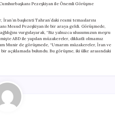
İran
Cumhurbaşkanı
Pezeşkiyan
 İran’ın başkenti Tahran’daki resmi temaslarını
ile
nı Mesud Pezeşkiyan ile bir araya geldi. Görüşmede,
Önemli
bağlılığını vurgulayarak, “Biz yalnızca ulusumuzun meşru
Görüşme
Gerçekleştirdi
çmişte ABD ile yapılan müzakereler, dikkatli olmamız
için
. Asım Munir de görüşmede, “Umarım müzakereler, İran ve
e bir açıklamada bulundu. Bu görüşme, iki ülke arasındaki