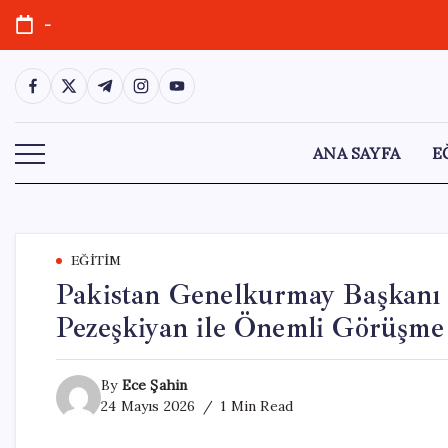
Skip
-
to
content
https://www.facebook.com/
https://twitter.com/
https://t.me/
https://www.instagram.com/
https://youtube.com/
ANA SAYFA
E
EĞITIM
Pakistan Genelkurmay Başkanı
Pezeşkiyan ile Önemli Görüşme 
By
Ece Şahin
24 Mayıs 2026
1 Min Read