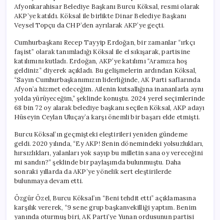
Afyonkarahisar Belediye Başkanı Burcu Köksal, resmi olarak
AKP’ye katıldı. Köksal ile birlikte Dinar Belediye Başkanı
Veysel Topçu da CHP’den ayrılarak AKP’ye geçti.
Cumhurbaşkanı Recep Tayyip Erdoğan, bir zamanlar “ırkçı
faşist” olarak tanımladığı Köksal ile el sıkışarak, partisine
katılımını kutladı. Erdoğan, AKP’ye katılımı “Aramıza hoş
geldiniz” diyerek açıkladı. Bu gelişmelerin ardından Köksal,
“Sayın Cumhurbaşkanımızın liderliğinde, AK Parti saflarında
Afyon’a hizmet edeceğim. Ailenin kutsallığına inananlarla aynı
yolda yürüyeceğim,” şeklinde konuştu. 2024 yerel seçimlerinde
68 bin 72 oy alarak belediye başkanı seçilen Köksal, AKP adayı
Hüseyin Ceylan Uluçay’a karşı önemli bir başarı elde etmişti.
Burcu Köksal’ın geçmişteki eleştirileri yeniden gündeme
geldi. 2020 yılında, “Ey AKP! Senin dönemindeki yolsuzlukları,
hırsızlıkları, yalanları yok sayıp bu milletin sana oy vereceğini
mi sandın?” şeklinde bir paylaşımda bulunmuştu. Daha
sonraki yıllarda da AKP’ye yönelik sert eleştirilerde
bulunmaya devam etti.
Özgür Özel, Burcu Köksal’ın “Beni tehdit etti” açıklamasına
karşılık vererek, “9 sene grup başkanvekilliği yaptım. Benim
yanında oturmuş biri, AK Parti’ye Yunan ordusunun partisi