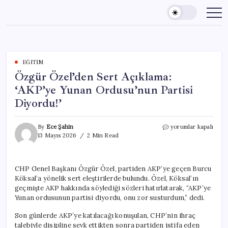
Skip
to
content
EĞITIM
Özgür Özel’den Sert Açıklama:
‘AKP’ye Yunan Ordusu’nun Partisi
Diyordu!’
Özgür
By
Ece Şahin
yorumlar kapalı
Özel’den
13 Mayıs 2026
2 Min Read
Sert
Açıklama:
‘AKP’ye
CHP Genel Başkanı Özgür Özel, partiden AKP’ye geçen Burcu
Yunan
Köksal’a yönelik sert eleştirilerde bulundu. Özel, Köksal’ın
Ordusu’nun
Partisi
geçmişte AKP hakkında söylediği sözleri hatırlatarak, “AKP’ye
Diyordu!’
Yunan ordusunun partisi diyordu, onu zor susturdum,” dedi.
için
Son günlerde AKP’ye katılacağı konuşulan, CHP’nin ihraç
talebiyle disipline sevk ettikten sonra partiden istifa eden