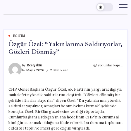
Skip
to
content
EĞITIM
Özgür Özel: “Yakınlarıma Saldırıyorlar,
Gözleri Dönmüş”
Özgür
By
Ece Şahin
yorumlar kapalı
Özel:
14 Mayıs 2026
2 Min Read
“Yakınlarıma
Saldırıyorlar,
Gözleri
CHP Genel Başkanı Özgür Özel, AK Parti’nin yargı aracılığıyla
Dönmüş”
muhalefete yönelik saldırılarını eleştirdi. “Gözleri dönmüş bir
için
şekilde iftiralar atıyorlar” diyen Özel, “En yakınlarıma yönelik
saldırılar yapılıyor, amaçları benim belimi kırmak” şeklinde
konuştu. Özel, BirGün gazetesine verdiği röportajda,
Cumhurbaşkanı Erdoğan’ın ana hedefinin CHP’nin kurumsal
kimliğini sarsmak olduğunu ifade ederek, bu duruma toplumun
ciddi bir tepki vermesi gerektiğini vurguladı.