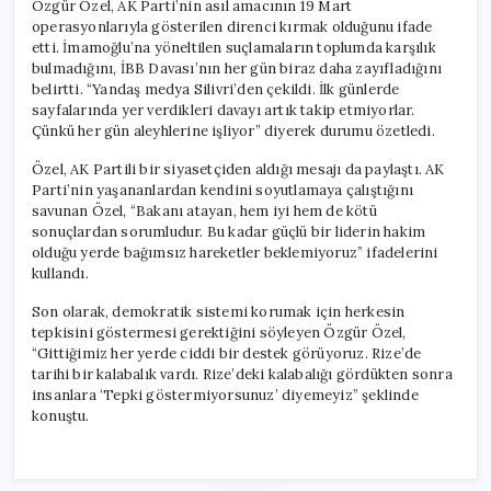
Özgür Özel, AK Parti’nin asıl amacının 19 Mart
operasyonlarıyla gösterilen direnci kırmak olduğunu ifade
etti. İmamoğlu’na yöneltilen suçlamaların toplumda karşılık
bulmadığını, İBB Davası’nın her gün biraz daha zayıfladığını
belirtti. “Yandaş medya Silivri’den çekildi. İlk günlerde
sayfalarında yer verdikleri davayı artık takip etmiyorlar.
Çünkü her gün aleyhlerine işliyor” diyerek durumu özetledi.
Özel, AK Partili bir siyasetçiden aldığı mesajı da paylaştı. AK
Parti’nin yaşananlardan kendini soyutlamaya çalıştığını
savunan Özel, “Bakanı atayan, hem iyi hem de kötü
sonuçlardan sorumludur. Bu kadar güçlü bir liderin hakim
olduğu yerde bağımsız hareketler beklemiyoruz” ifadelerini
kullandı.
Son olarak, demokratik sistemi korumak için herkesin
tepkisini göstermesi gerektiğini söyleyen Özgür Özel,
“Gittiğimiz her yerde ciddi bir destek görüyoruz. Rize’de
tarihi bir kalabalık vardı. Rize’deki kalabalığı gördükten sonra
insanlara ‘Tepki göstermiyorsunuz’ diyemeyiz” şeklinde
konuştu.