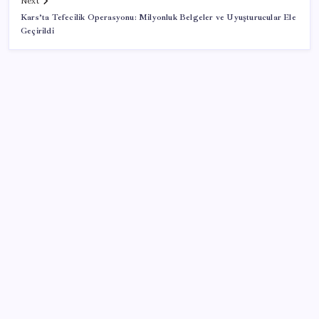
Next
Kars’ta Tefecilik Operasyonu: Milyonluk Belgeler ve Uyuşturucular Ele
Geçirildi
SON YAZILAR
ABD ile ticaret gerilimine rağmen artış: Çin malları
tüm dünyayı sarıyor
Trump’tan Fed Başkanı Warsh’a: Faiz kararı
tamamen ona bağlı değil
Temmuz’da yabancının en çok alım satım yaptığı
hisseler