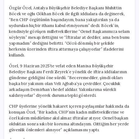
Özgür Özel, Antalya Büyükşehir Belediye Başkanı Muhittin
Böcek ve oğlu Gökhan Böcek ile ilgili iddialara da değinerek,
“Ben CHP örgütünün başındayım, bana yakıştırılan ya da
uydurulan hiçbir ithamı kabul etmiyorum” dedi. Böcek’in,
kendisiyle görüşen milletvekillerine “Genel Başkanımıza selam
söyleyin” mesajı ilettiğini ve “İftiralar at dediler, ama ben bunu
yapmadım” dediğini belirtti. “Gözü dönmüş bir şekilde
herkesin üzerinden iftira attırmaya çalışıyorlar” ifadelerini
kullandı.
Özel, 9 Haziran 2025’te vefat eden Manisa Büyükşehir
Belediye Başkanı Ferdi Zeyrek’e yönelik de iftira iddialarının
gündeme geldiğini öne sürdü. “Beceremediler, şimdi okları
başka bir yakınım olan Veli Ağbaba’ya çevirdiler. Çocukluk
arkadaşım Demirhan’ı hedef aldılar. Yakınlarıma sürekli
saldırıyorlar” diyerek duruma tepki gösterdi.
CHP üyelerine yönelik hakaret içeren paylaşımlar hakkında da
konuşan Özel, “Bir kadın, CHP’nin kadın milletvekillerine ve
özel kalem müdürüme akıl almaz iftiralar atıyor. Genel başkan
olduktan sonra sıkı bir koruma altındayım. Gittiğim her yerde
güvenlik önlemleri alınıyor” açıklamasını yaptı.