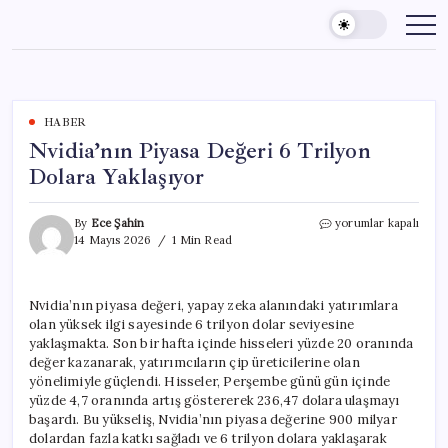
Skip
to
content
HABER
Nvidia’nın Piyasa Değeri 6 Trilyon
Dolara Yaklaşıyor
Nvidia’nın
By
Ece Şahin
yorumlar kapalı
Piyasa
14 Mayıs 2026
1 Min Read
Değeri
6
Trilyon
Nvidia’nın piyasa değeri, yapay zeka alanındaki yatırımlara
Dolara
olan yüksek ilgi sayesinde 6 trilyon dolar seviyesine
Yaklaşıyor
için
yaklaşmakta. Son bir hafta içinde hisseleri yüzde 20 oranında
değer kazanarak, yatırımcıların çip üreticilerine olan
yönelimiyle güçlendi. Hisseler, Perşembe günü gün içinde
yüzde 4,7 oranında artış göstererek 236,47 dolara ulaşmayı
başardı. Bu yükseliş, Nvidia’nın piyasa değerine 900 milyar
dolardan fazla katkı sağladı ve 6 trilyon dolara yaklaşarak