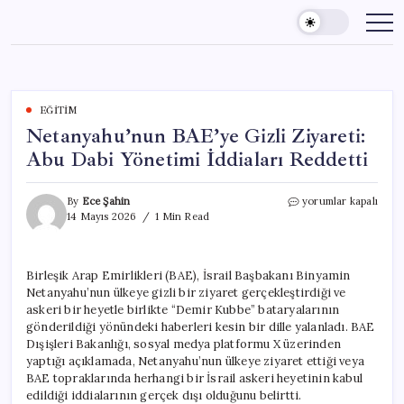
Skip
to
content
EĞITIM
Netanyahu’nun BAE’ye Gizli Ziyareti:
Abu Dabi Yönetimi İddiaları Reddetti
Netanyahu’nun
By
Ece Şahin
yorumlar kapalı
BAE’ye
14 Mayıs 2026
1 Min Read
Gizli
Ziyareti:
Abu
Birleşik Arap Emirlikleri (BAE), İsrail Başbakanı Binyamin
Dabi
Netanyahu’nun ülkeye gizli bir ziyaret gerçekleştirdiği ve
Yönetimi
İddiaları
askeri bir heyetle birlikte “Demir Kubbe” bataryalarının
Reddetti
gönderildiği yönündeki haberleri kesin bir dille yalanladı. BAE
için
Dışişleri Bakanlığı, sosyal medya platformu X üzerinden
yaptığı açıklamada, Netanyahu’nun ülkeye ziyaret ettiği veya
BAE topraklarında herhangi bir İsrail askeri heyetinin kabul
edildiği iddialarının gerçek dışı olduğunu belirtti.