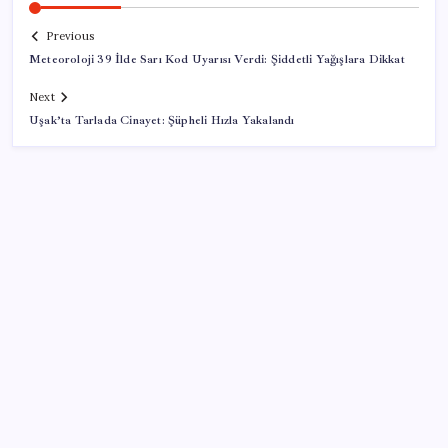
Previous
Meteoroloji 39 İlde Sarı Kod Uyarısı Verdi: Şiddetli Yağışlara Dikkat
Next
Uşak’ta Tarlada Cinayet: Şüpheli Hızla Yakalandı
SON YAZILAR
ABD ile ticaret gerilimine rağmen artış: Çin malları
tüm dünyayı sarıyor
Trump’tan Fed Başkanı Warsh’a: Faiz kararı