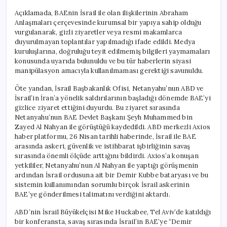
Açıklamada, BAEnin İsrail ile olan ilişkilerinin Abraham
Anlaşmaları çerçevesinde kurumsal bir yapıya sahip olduğu
vurgulanarak, gizli ziyaretler veya resmi makamlarca
duyurulmayan toplantılar yapılmadığı ifade edildi. Medya
kuruluşlarına, doğruluğu teyit edilmemiş bilgileri yaymamaları
konusunda uyarıda bulunuldu ve bu tür haberlerin siyasi
manipülasyon amacıyla kullanılmaması gerektiği savunuldu.
Öte yandan, İsrail Başbakanlık Ofisi, Netanyahu’nun ABD ve
İsrail’in İran’a yönelik saldırılarının başladığı dönemde BAE’yi
gizlice ziyaret ettiğini duyurdu. Bu ziyaret sırasında
Netanyahu’nun BAE Devlet Başkanı Şeyh Muhammed bin
Zayed Al Nahyan ile görüştüğü kaydedildi. ABD merkezli Axios
haber platformu, 26 Nisan tarihli haberinde, İsrail ile BAE
arasında askeri, güvenlik ve istihbarat işbirliğinin savaş
sırasında önemli ölçüde arttığını bildirdi. Axios’a konuşan
yetkililer, Netanyahu’nun Al Nahyan ile yaptığı görüşmenin
ardından İsrail ordusuna ait bir Demir Kubbe bataryası ve bu
sistemin kullanımından sorumlu birçok İsrail askerinin
BAE’ye gönderilmesi talimatını verdiğini aktardı.
ABD’nin İsrail Büyükelçisi Mike Huckabee, Tel Aviv’de katıldığı
bir konferansta, savaş sırasında İsrail’in BAE’ye “Demir