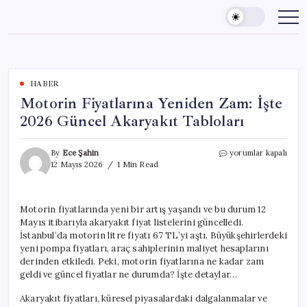
Skip
to
content
HABER
Motorin Fiyatlarına Yeniden Zam: İşte
2026 Güncel Akaryakıt Tabloları
Motorin
By
Ece Şahin
yorumlar kapalı
Fiyatlarına
12 Mayıs 2026
1 Min Read
Yeniden
Zam:
İşte
Motorin fiyatlarında yeni bir artış yaşandı ve bu durum 12
2026
Mayıs itibarıyla akaryakıt fiyat listelerini güncelledi.
Güncel
Akaryakıt
İstanbul’da motorin litre fiyatı 67 TL’yi aştı. Büyükşehirlerdeki
Tabloları
yeni pompa fiyatları, araç sahiplerinin maliyet hesaplarını
için
derinden etkiledi. Peki, motorin fiyatlarına ne kadar zam
geldi ve güncel fiyatlar ne durumda? İşte detaylar…
Akaryakıt fiyatları, küresel piyasalardaki dalgalanmalar ve