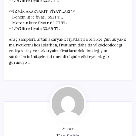
– LPG litre fiyatı: 33.87 TL
**İZMİR AKARYAKIT FİYATLARI**
– Benzin litre fiyatı: 65.11 TL
– Motorin litre fiyatı: 68.77 TL
– LPG litre fiyatı: 33.69 TL
Araç sahipleri, artan akaryakıt fiyatlarıyla birlikte günlük yakıt
maliyetlerini hesaplarken, fiyatların daha da yükselebileceği
endişesi taşıyor. Akaryakıt fiyatlarındaki bu değişim,
sürücülerin bütçelerini önemli ölçüde etkileyecek gibi
görünüyor.
Author
Ece Şahin