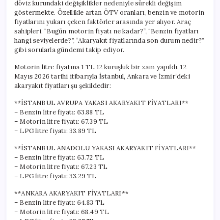
döviz kurundaki değişiklikler nedeniyle sürekli değişim
göstermekte. Özellikle artan ÖTV oranları, benzin ve motorin
fiyatlarını yukarı çeken faktörler arasında yer alıyor. Araç
sahipleri, “Bugün motorin fiyatı ne kadar?”, “Benzin fiyatları
hangi seviyelerde?”, “Akaryakıt fiyatlarında son durum nedir?”
gibi sorularla gündemi takip ediyor.
Motorin litre fiyatına 1 TL 12 kuruşluk bir zam yapıldı. 12
Mayıs 2026 tarihi itibarıyla İstanbul, Ankara ve İzmir’deki
akaryakıt fiyatları şu şekildedir:
**İSTANBUL AVRUPA YAKASI AKARYAKIT FİYATLARI**
– Benzin litre fiyatı: 63.88 TL
– Motorin litre fiyatı: 67.39 TL
– LPG litre fiyatı: 33.89 TL
**İSTANBUL ANADOLU YAKASI AKARYAKIT FİYATLARI**
– Benzin litre fiyatı: 63.72 TL
– Motorin litre fiyatı: 67.23 TL
– LPG litre fiyatı: 33.29 TL
**ANKARA AKARYAKIT FİYATLARI**
– Benzin litre fiyatı: 64.83 TL
– Motorin litre fiyatı: 68.49 TL