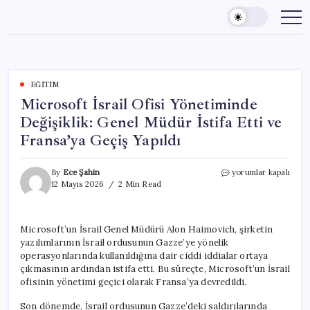
Skip
to
content
EĞITIM
Microsoft İsrail Ofisi Yönetiminde
Değişiklik: Genel Müdür İstifa Etti ve
Fransa’ya Geçiş Yapıldı
Microsoft
By
Ece Şahin
yorumlar kapalı
İsrail
12 Mayıs 2026
2 Min Read
Ofisi
Yönetiminde
Değişiklik:
Microsoft’un İsrail Genel Müdürü Alon Haimovich, şirketin
Genel
yazılımlarının İsrail ordusunun Gazze’ye yönelik
Müdür
İstifa
operasyonlarında kullanıldığına dair ciddi iddialar ortaya
Etti
çıkmasının ardından istifa etti. Bu süreçte, Microsoft’un İsrail
ve
ofisinin yönetimi geçici olarak Fransa’ya devredildi.
Fransa’ya
Geçiş
Son dönemde, İsrail ordusunun Gazze’deki saldırılarında