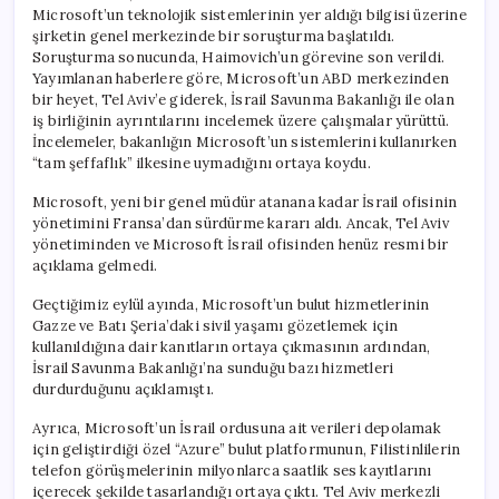
Yapıldı
Microsoft’un teknolojik sistemlerinin yer aldığı bilgisi üzerine
için
şirketin genel merkezinde bir soruşturma başlatıldı.
Soruşturma sonucunda, Haimovich’un görevine son verildi.
Yayımlanan haberlere göre, Microsoft’un ABD merkezinden
bir heyet, Tel Aviv’e giderek, İsrail Savunma Bakanlığı ile olan
iş birliğinin ayrıntılarını incelemek üzere çalışmalar yürüttü.
İncelemeler, bakanlığın Microsoft’un sistemlerini kullanırken
“tam şeffaflık” ilkesine uymadığını ortaya koydu.
Microsoft, yeni bir genel müdür atanana kadar İsrail ofisinin
yönetimini Fransa’dan sürdürme kararı aldı. Ancak, Tel Aviv
yönetiminden ve Microsoft İsrail ofisinden henüz resmi bir
açıklama gelmedi.
Geçtiğimiz eylül ayında, Microsoft’un bulut hizmetlerinin
Gazze ve Batı Şeria’daki sivil yaşamı gözetlemek için
kullanıldığına dair kanıtların ortaya çıkmasının ardından,
İsrail Savunma Bakanlığı’na sunduğu bazı hizmetleri
durdurduğunu açıklamıştı.
Ayrıca, Microsoft’un İsrail ordusuna ait verileri depolamak
için geliştirdiği özel “Azure” bulut platformunun, Filistinlilerin
telefon görüşmelerinin milyonlarca saatlik ses kayıtlarını
içerecek şekilde tasarlandığı ortaya çıktı. Tel Aviv merkezli