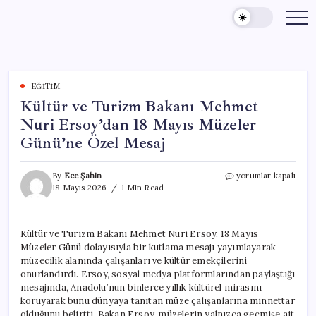
Skip
to
content
EĞITIM
Kültür ve Turizm Bakanı Mehmet
Nuri Ersoy’dan 18 Mayıs Müzeler
Günü’ne Özel Mesaj
Kültür
By
Ece Şahin
yorumlar kapalı
ve
18 Mayıs 2026
1 Min Read
Turizm
Bakanı
Mehmet
Kültür ve Turizm Bakanı Mehmet Nuri Ersoy, 18 Mayıs
Nuri
Müzeler Günü dolayısıyla bir kutlama mesajı yayımlayarak
Ersoy’dan
18
müzecilik alanında çalışanları ve kültür emekçilerini
Mayıs
onurlandırdı. Ersoy, sosyal medya platformlarından paylaştığı
Müzeler
mesajında, Anadolu’nun binlerce yıllık kültürel mirasını
Günü’ne
koruyarak bunu dünyaya tanıtan müze çalışanlarına minnettar
Özel
olduğunu belirtti. Bakan Ersoy, müzelerin yalnızca geçmişe ait