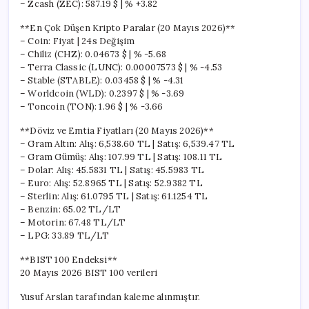
– Zcash (ZEC): 587.19 $ | % +3.82
**En Çok Düşen Kripto Paralar (20 Mayıs 2026)**
– Coin: Fiyat | 24s Değişim
– Chiliz (CHZ): 0.04673 $ | % -5.68
– Terra Classic (LUNC): 0.00007573 $ | % -4.53
– Stable (STABLE): 0.03458 $ | % -4.31
– Worldcoin (WLD): 0.2397 $ | % -3.69
– Toncoin (TON): 1.96 $ | % -3.66
**Döviz ve Emtia Fiyatları (20 Mayıs 2026)**
– Gram Altın: Alış: 6,538.60 TL | Satış: 6,539.47 TL
– Gram Gümüş: Alış: 107.99 TL | Satış: 108.11 TL
– Dolar: Alış: 45.5831 TL | Satış: 45.5983 TL
– Euro: Alış: 52.8965 TL | Satış: 52.9382 TL
– Sterlin: Alış: 61.0795 TL | Satış: 61.1254 TL
– Benzin: 65.02 TL/LT
– Motorin: 67.48 TL/LT
– LPG: 33.89 TL/LT
**BIST 100 Endeksi**
20 Mayıs 2026 BIST 100 verileri
Yusuf Arslan tarafından kaleme alınmıştır.