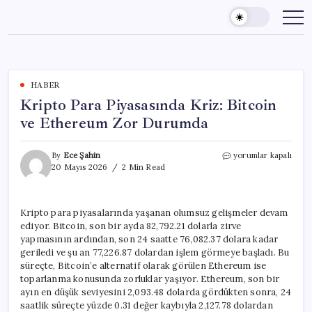
Skip
to
content
HABER
Kripto Para Piyasasında Kriz: Bitcoin
ve Ethereum Zor Durumda
Kripto
By
Ece Şahin
yorumlar kapalı
Para
20 Mayıs 2026
2 Min Read
Piyasasında
Kriz:
Bitcoin
Kripto para piyasalarında yaşanan olumsuz gelişmeler devam
ve
ediyor. Bitcoin, son bir ayda 82,792.21 dolarla zirve
Ethereum
Zor
yapmasının ardından, son 24 saatte 76,082.37 dolara kadar
Durumda
geriledi ve şu an 77,226.87 dolardan işlem görmeye başladı. Bu
için
süreçte, Bitcoin’e alternatif olarak görülen Ethereum ise
toparlanma konusunda zorluklar yaşıyor. Ethereum, son bir
ayın en düşük seviyesini 2,093.48 dolarda gördükten sonra, 24
saatlik süreçte yüzde 0.31 değer kaybıyla 2,127.78 dolardan