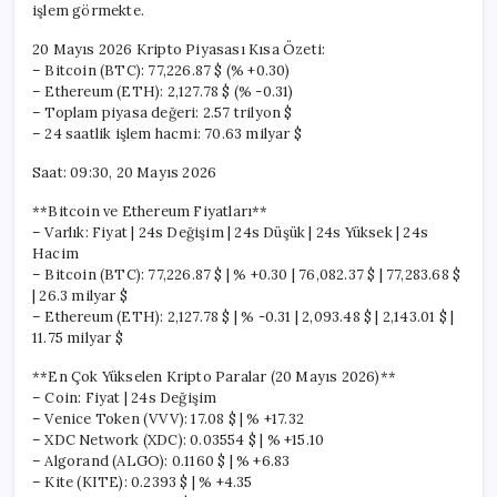
işlem görmekte.
20 Mayıs 2026 Kripto Piyasası Kısa Özeti:
– Bitcoin (BTC): 77,226.87 $ (% +0.30)
– Ethereum (ETH): 2,127.78 $ (% -0.31)
– Toplam piyasa değeri: 2.57 trilyon $
– 24 saatlik işlem hacmi: 70.63 milyar $
Saat: 09:30, 20 Mayıs 2026
**Bitcoin ve Ethereum Fiyatları**
– Varlık: Fiyat | 24s Değişim | 24s Düşük | 24s Yüksek | 24s
Hacim
– Bitcoin (BTC): 77,226.87 $ | % +0.30 | 76,082.37 $ | 77,283.68 $
| 26.3 milyar $
– Ethereum (ETH): 2,127.78 $ | % -0.31 | 2,093.48 $ | 2,143.01 $ |
11.75 milyar $
**En Çok Yükselen Kripto Paralar (20 Mayıs 2026)**
– Coin: Fiyat | 24s Değişim
– Venice Token (VVV): 17.08 $ | % +17.32
– XDC Network (XDC): 0.03554 $ | % +15.10
– Algorand (ALGO): 0.1160 $ | % +6.83
– Kite (KITE): 0.2393 $ | % +4.35