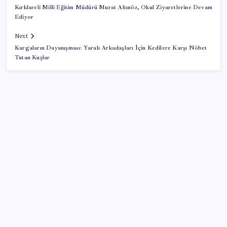
Kırklareli Milli Eğitim Müdürü Murat Altınöz, Okul Ziyaretlerine Devam
Ediyor
Next
Kargaların Dayanışması: Yaralı Arkadaşları İçin Kedilere Karşı Nöbet
Tutan Kuşlar
SON YAZILAR
Bir sigara grubuna daha zam geldi: En yüksek fiyat
130 TL oldu
Reddit’te Karma Devri Kapanıyor mu?