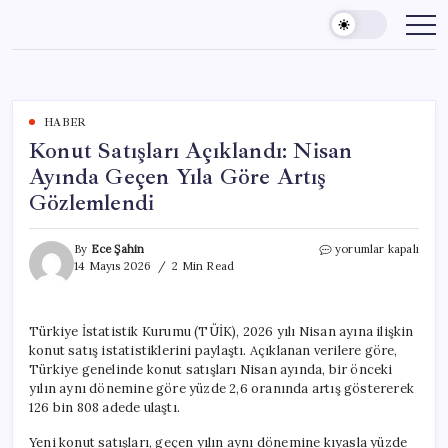
Skip
to
content
HABER
Konut Satışları Açıklandı: Nisan
Ayında Geçen Yıla Göre Artış
Gözlemlendi
Konut
By
Ece Şahin
yorumlar kapalı
Satışları
14 Mayıs 2026
2 Min Read
Açıklandı:
Nisan
Ayında
Türkiye İstatistik Kurumu (TÜİK), 2026 yılı Nisan ayına ilişkin
Geçen
konut satış istatistiklerini paylaştı. Açıklanan verilere göre,
Yıla
Göre
Türkiye genelinde konut satışları Nisan ayında, bir önceki
Artış
yılın aynı dönemine göre yüzde 2,6 oranında artış göstererek
Gözlemlendi
126 bin 808 adede ulaştı.
için
Yeni konut satışları, geçen yılın aynı dönemine kıyasla yüzde