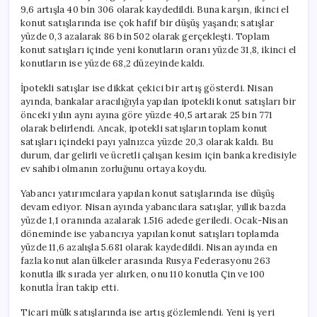
9,6 artışla 40 bin 306 olarak kaydedildi. Buna karşın, ikinci el
konut satışlarında ise çok hafif bir düşüş yaşandı; satışlar
yüzde 0,3 azalarak 86 bin 502 olarak gerçekleşti. Toplam
konut satışları içinde yeni konutların oranı yüzde 31,8, ikinci el
konutların ise yüzde 68,2 düzeyinde kaldı.
İpotekli satışlar ise dikkat çekici bir artış gösterdi. Nisan
ayında, bankalar aracılığıyla yapılan ipotekli konut satışları bir
önceki yılın aynı ayına göre yüzde 40,5 artarak 25 bin 771
olarak belirlendi. Ancak, ipotekli satışların toplam konut
satışları içindeki payı yalnızca yüzde 20,3 olarak kaldı. Bu
durum, dar gelirli ve ücretli çalışan kesim için banka kredisiyle
ev sahibi olmanın zorluğunu ortaya koydu.
Yabancı yatırımcılara yapılan konut satışlarında ise düşüş
devam ediyor. Nisan ayında yabancılara satışlar, yıllık bazda
yüzde 1,1 oranında azalarak 1.516 adede geriledi. Ocak-Nisan
döneminde ise yabancıya yapılan konut satışları toplamda
yüzde 11,6 azalışla 5.681 olarak kaydedildi. Nisan ayında en
fazla konut alan ülkeler arasında Rusya Federasyonu 263
konutla ilk sırada yer alırken, onu 110 konutla Çin ve 100
konutla İran takip etti.
Ticari mülk satışlarında ise artış gözlemlendi. Yeni iş yeri