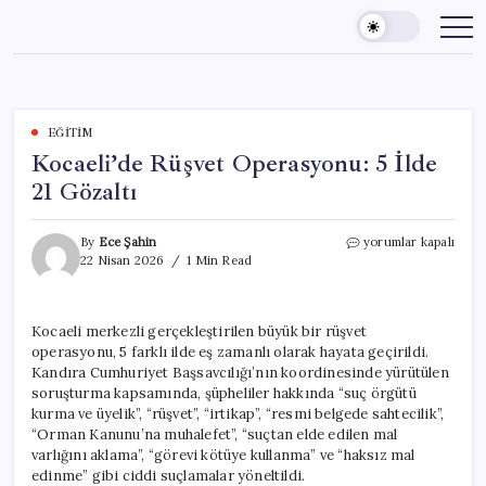
Skip
to
content
EĞITIM
Kocaeli’de Rüşvet Operasyonu: 5 İlde
21 Gözaltı
Kocaeli’de
By
Ece Şahin
yorumlar kapalı
Rüşvet
22 Nisan 2026
1 Min Read
Operasyonu:
5
İlde
Kocaeli merkezli gerçekleştirilen büyük bir rüşvet
21
operasyonu, 5 farklı ilde eş zamanlı olarak hayata geçirildi.
Gözaltı
için
Kandıra Cumhuriyet Başsavcılığı’nın koordinesinde yürütülen
soruşturma kapsamında, şüpheliler hakkında “suç örgütü
kurma ve üyelik”, “rüşvet”, “irtikap”, “resmi belgede sahtecilik”,
“Orman Kanunu’na muhalefet”, “suçtan elde edilen mal
varlığını aklama”, “görevi kötüye kullanma” ve “haksız mal
edinme” gibi ciddi suçlamalar yöneltildi.