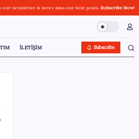
o our newsletter & never miss our best posts.
Subscribe Now!
TIM
İLETİŞİM
Subscribe
SON YAZILAR
ı
Bir sigara grubuna daha zam geldi: En
yüksek fiyat 130 TL oldu