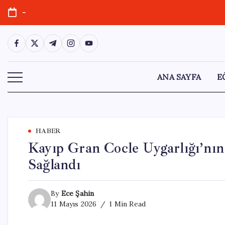
Skip
-
to
content
https://www.facebook.com/
https://twitter.com/
https://t.me/
https://www.instagram.com/
https://youtube.com/
ANA SAYFA
E
HABER
Kayıp Gran Cocle Uygarlığı’nın
Sağlandı
By
Ece Şahin
11 Mayıs 2026
1 Min Read