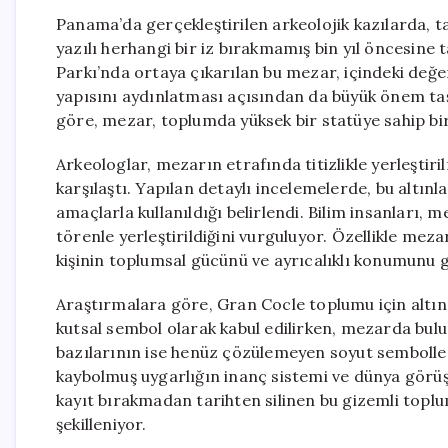
Panama’da gerçekleştirilen arkeolojik kazılarda, t
yazılı herhangi bir iz bırakmamış bin yıl öncesine t
Parkı’nda ortaya çıkarılan bu mezar, içindeki değerl
yapısını aydınlatması açısından da büyük önem taş
göre, mezar, toplumda yüksek bir statüye sahip bir 
Arkeologlar, mezarın etrafında titizlikle yerleştirilm
karşılaştı. Yapılan detaylı incelemelerde, bu altınl
amaçlarla kullanıldığı belirlendi. Bilim insanları, m
törenle yerleştirildiğini vurguluyor. Özellikle me
kişinin toplumsal gücünü ve ayrıcalıklı konumunu 
Araştırmalara göre, Gran Cocle toplumu için altın,
kutsal sembol olarak kabul edilirken, mezarda bulun
bazılarının ise henüz çözülemeyen soyut semboller i
kaybolmuş uygarlığın inanç sistemi ve dünya görüş
kayıt bırakmadan tarihten silinen bu gizemli topl
şekilleniyor.