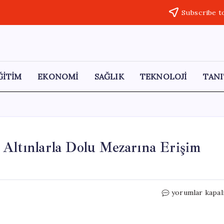
Subscribe t
ĞİTİM
EKONOMİ
SAĞLIK
TEKNOLOJİ
TANI
 Altınlarla Dolu Mezarına Erişim
Kayıp
yorumlar kapal
Gran
Cocle
Uygarlığı’nın