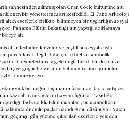
Altınlarla
arih sahnesinden silinmiş olan Gran Cocle kültürüne ait,
Dolu
arihlenen bir yönetici mezarı keşfedildi. El Caño Arkeoloji
Mezarına
i altın eserlerle birlikte, bilinmeyen bir uygarlığın sosyal
Erişim
ıyor. Panama Kültür Bakanlığı’nın yaptığı açıklamaya
Sağlandı
bireye ait.
için
iş altın levhalar, kolyeler ve çeşitli süs eşyalarıyla
arın para olarak değil, daha çok ritüel ve sembolik
ezardaki nesnelerin rastgele değil, belirli bir düzen ve
zarın baş ve göğüs bölgesinde bulunan takılar, gömülen
gözler önüne seriyor.
 ekonomik bir değer taşımanın ötesinde, bir prestij ve
an bazı altın nesnelerin hayvan figürleri taşıdığı,
çerdiği ifade edildi. Bilim insanları, bu sembollerin
ü hakkında önemli ipuçları sunduğunu düşünüyor. Yazılı
umun geçmişi, gün yüzüne çıkarılan eserlerle yeniden