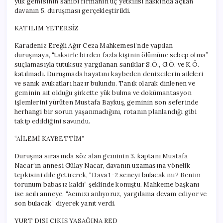
yük gemisinin sahibi firmanın üç yetkilisi hakkında açılan
davanın 5. duruşması gerçekleştirildi.
KATILIM YETERSİZ
Karadeniz Ereğli Ağır Ceza Mahkemesi’nde yapılan
duruşmaya, “taksirle birden fazla kişinin ölümüne sebep olma”
suçlamasıyla tutuksuz yargılanan sanıklar S.Ö., G.Ö. ve K.Ö.
katılmadı. Duruşmada hayatını kaybeden denizcilerin aileleri
ve sanık avukatları hazır bulundu. Tanık olarak dinlenen ve
geminin ait olduğu şirkette yük bulma ve dokümantasyon
işlemlerini yürüten Mustafa Baykuş, geminin son seferinde
herhangi bir sorun yaşanmadığını, rotanın planlandığı gibi
takip edildiğini savundu.
“AİLEMİ KAYBETTİM”
Duruşma sırasında söz alan geminin 3. kaptanı Mustafa
Nacar’ın annesi Gülay Nacar, davanın uzamasına yönelik
tepkisini dile getirerek, “Dava 1-2 seneyi bulacak mı? Benim
torunum babasız kaldı” şeklinde konuştu. Mahkeme başkanı
ise acılı anneye, “Acınızı anlıyoruz, yargılama devam ediyor ve
son bulacak” diyerek yanıt verdi.
YURT DIŞI ÇIKIŞ YASAĞINA RED