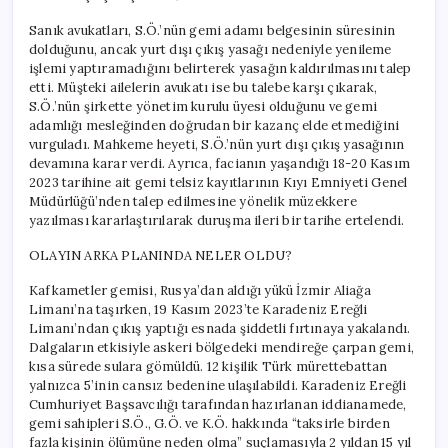
Sanık avukatları, S.Ö.’nün gemi adamı belgesinin süresinin
dolduğunu, ancak yurt dışı çıkış yasağı nedeniyle yenileme
işlemi yaptıramadığını belirterek yasağın kaldırılmasını talep
etti. Müşteki ailelerin avukatı ise bu talebe karşı çıkarak,
S.Ö.’nün şirkette yönetim kurulu üyesi olduğunu ve gemi
adamlığı mesleğinden doğrudan bir kazanç elde etmediğini
vurguladı. Mahkeme heyeti, S.Ö.’nün yurt dışı çıkış yasağının
devamına karar verdi. Ayrıca, facianın yaşandığı 18-20 Kasım
2023 tarihine ait gemi telsiz kayıtlarının Kıyı Emniyeti Genel
Müdürlüğü’nden talep edilmesine yönelik müzekkere
yazılması kararlaştırılarak duruşma ileri bir tarihe ertelendi.
OLAYIN ARKA PLANINDA NELER OLDU?
Kafkametler gemisi, Rusya’dan aldığı yükü İzmir Aliağa
Limanı’na taşırken, 19 Kasım 2023’te Karadeniz Ereğli
Limanı’ndan çıkış yaptığı esnada şiddetli fırtınaya yakalandı.
Dalgaların etkisiyle askeri bölgedeki mendireğe çarpan gemi,
kısa sürede sulara gömüldü. 12 kişilik Türk mürettebattan
yalnızca 5’inin cansız bedenine ulaşılabildi. Karadeniz Ereğli
Cumhuriyet Başsavcılığı tarafından hazırlanan iddianamede,
gemi sahipleri S.Ö., G.Ö. ve K.Ö. hakkında “taksirle birden
fazla kişinin ölümüne neden olma” suçlamasıyla 2 yıldan 15 yıl