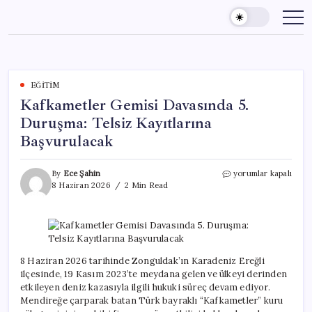
Skip
to
content
EĞITIM
Kafkametler Gemisi Davasında 5.
Duruşma: Telsiz Kayıtlarına
Başvurulacak
Kafkametler
By
Ece Şahin
yorumlar kapalı
Gemisi
8 Haziran 2026
2 Min Read
Davasında
5.
Duruşma:
Telsiz
Kayıtlarına
Başvurulacak
8 Haziran 2026 tarihinde Zonguldak’ın Karadeniz Ereğli
için
ilçesinde, 19 Kasım 2023’te meydana gelen ve ülkeyi derinden
etkileyen deniz kazasıyla ilgili hukuki süreç devam ediyor.
Mendireğe çarparak batan Türk bayraklı “Kafkametler” kuru