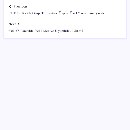
Previous
CHP’de Kritik Grup Toplantısı: Özgür Özel Yarın Konuşacak
Next
iOS 27 Tanıtıldı: Yenilikler ve Uyumluluk Listesi
SON YAZILAR
Son dakika… ‘Çerçeve yasa’ TBMM Başkanlığı’na
sunuldu: 360’a yakın milletvekili imzaladı
Son Dakika… Ayrıntılar ortaya çıktı: İşte ‘çerçeve
yasa’ kanun teklifi