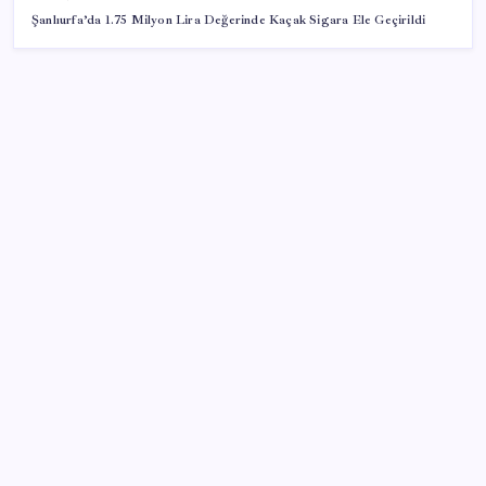
Şanlıurfa’da 1.75 Milyon Lira Değerinde Kaçak Sigara Ele Geçirildi
SON YAZILAR
Halkbank’tan beklenti üstü net kâr
Pixel Telefonlara Yapay Zeka Destekli Saat
Tasarımları Geliyor
İş Bankası’nda üst yönetim değişikliği
TBMM Adalet Komisyonu’nda çerçeve yasa
tartışmalarla başladı: Komisyonda ‘yasa’ atışması