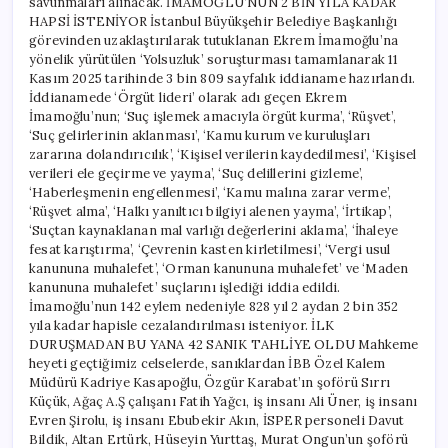
savunmaları alınacak. İMAMOĞLU’NUN 2 BİN YILA KADAR
HAPSİ İSTENİYOR İstanbul Büyükşehir Belediye Başkanlığı
görevinden uzaklaştırılarak tutuklanan Ekrem İmamoğlu’na
yönelik yürütülen ‘Yolsuzluk’ soruşturması tamamlanarak 11
Kasım 2025 tarihinde 3 bin 809 sayfalık iddianame hazırlandı.
İddianamede ‘Örgüt lideri’ olarak adı geçen Ekrem
İmamoğlu’nun; ‘Suç işlemek amacıyla örgüt kurma’, ‘Rüşvet’,
‘Suç gelirlerinin aklanması’, ‘Kamu kurum ve kuruluşları
zararına dolandırıcılık’, ‘Kişisel verilerin kaydedilmesi’, ‘Kişisel
verileri ele geçirme ve yayma’, ‘Suç delillerini gizleme’,
‘Haberleşmenin engellenmesi’, ‘Kamu malına zarar verme’,
‘Rüşvet alma’, ‘Halkı yanıltıcı bilgiyi alenen yayma’, ‘İrtikap’,
‘Suçtan kaynaklanan mal varlığı değerlerini aklama’, ‘İhaleye
fesat karıştırma’, ‘Çevrenin kasten kirletilmesi’, ‘Vergi usul
kanununa muhalefet’, ‘Orman kanununa muhalefet’ ve ‘Maden
kanununa muhalefet’ suçlarını işlediği iddia edildi.
İmamoğlu’nun 142 eylem nedeniyle 828 yıl 2 aydan 2 bin 352
yıla kadar hapisle cezalandırılması isteniyor. İLK
DURUŞMADAN BU YANA 42 SANIK TAHLİYE OLDU Mahkeme
heyeti geçtiğimiz celselerde, sanıklardan İBB Özel Kalem
Müdürü Kadriye Kasapoğlu, Özgür Karabat’ın şoförü Sırrı
Küçük, Ağaç A.Ş çalışanı Fatih Yağcı, iş insanı Ali Üner, iş insanı
Evren Şirolu, iş insanı Ebubekir Akın, İSPER personeli Davut
Bildik, Altan Ertürk, Hüseyin Yurttaş, Murat Ongun’un şoförü