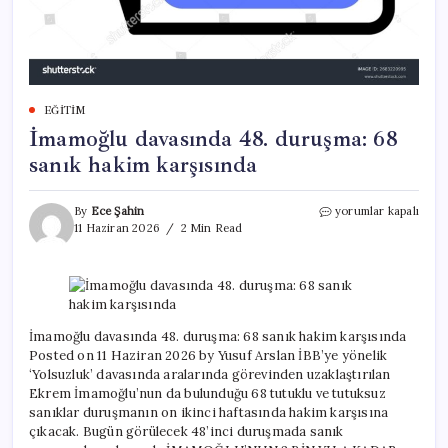
EĞITIM
İmamoğlu davasında 48. duruşma: 68
sanık hakim karşısında
İmamoğlu
By
Ece Şahin
yorumlar kapalı
davasında
11 Haziran 2026
2 Min Read
48.
duruşma:
68
sanık
hakim
karşısında
İmamoğlu davasında 48. duruşma: 68 sanık hakim karşısında
için
Posted on 11 Haziran 2026 by Yusuf Arslan İBB’ye yönelik
‘Yolsuzluk’ davasında aralarında görevinden uzaklaştırılan
Ekrem İmamoğlu’nun da bulunduğu 68 tutuklu ve tutuksuz
sanıklar duruşmanın on ikinci haftasında hakim karşısına
çıkacak. Bugün görülecek 48’inci duruşmada sanık