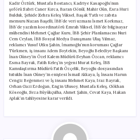
Kadir Öztürk, Mustafa Bostancı, Kadriye Kasapoğlu’nun
şoförü Sabri Caner Kırca, Baran Gönül, Mahir Gün, Esra Huri
Bulduk, Şehide Zehra Keleş Yüksel, Başak Tatlı ve zabıta
memuru Nazan Başelli, İBB’de veri uzmanı İsmet Korkmaz,
İBB’de yazılım koordinatörü Emrah Yüksel, İBB’de bilgisayar
mühendisi Mehmet Çağlar Kuru, İBB Şehir Planlamacısı Nuri
Cem Ceylan, İBB Sosyal Medya Danışmanı Ulaş Yılmaz,
reklamcı Yusuf Utku Şahin, İmamoğlu’nun koruması Çağlar
Türkmen, iş insanı Adem Soytekin, Beyoğlu Belediye Başkanı
İnan Güney’in Özel Kalem Müdürü Seyhan Özcan, reklamcı
Esma Bayrak, Fatih Keleş’in yeğeni Murat Keleş, İBB
Kamulaştırma Müdürü Fatih Özçelik, Beyoğlu dosyasından
tutuklu İnan Güney’in eniştesi İsmail Akkaya, İş İnsanı Harun
Cengiz Beğenmez ve İş insanı Mehmet Kaya, Iraz Bayrak,
Orhan Gazi Erdoğan, Engin Ulusoy, Mustafa Keleş, Gökhan
Köseoğlu, Seza Büyükçulha, Ahmet Şahin, Cevat Kaya, Hakan
Aplak’ın tahliyesine karar verildi.