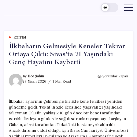
Skip
to
content
EĞITIM
İlkbaharın Gelmesiyle Keneler Tekrar
Ortaya Çıktı: Sivas’ta 21 Yaşındaki
Genç Hayatını Kaybetti
İlkbaharın
By
Ece Şahin
yorumlar kapalı
Gelmesiyle
27 Nisan 2026
1 Min Read
Keneler
Tekrar
Ortaya
İlkbahar aylarının gelmesiyle birlikte kene tehlikesi yeniden
Çıktı:
gündeme geldi. Tokat’ın Zile ilçesinde yaşayan 21 yaşındaki
Sivas’ta
21
Süleyman Gülsün, yaklaşık 10 gün önce bir kene tarafından
Yaşındaki
ısırıldı. İlerleyen günlerde sağlık sorunları yaşamaya başlayan
Genç
Gülsün, ailesi tarafından Tokat’taki hastaneye kaldırıldı.
Hayatını
Ancak durumu ciddi olduğu için Sivas Cumhuriyet Üniversitesi
Kaybetti
Sağlık Hizmetleri Uygulama ve Araştırma Hastanesi’ne sevk