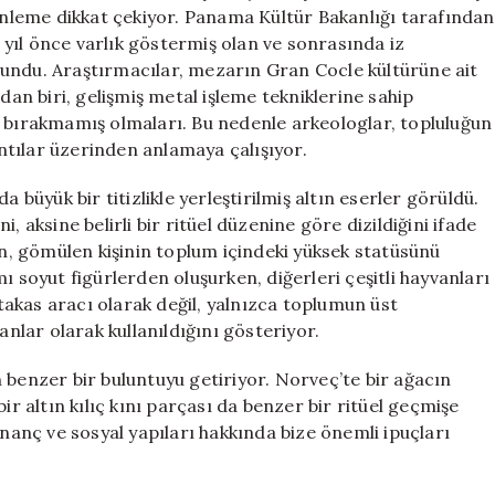
Dolu
zenleme dikkat çekiyor. Panama Kültür Bakanlığı tarafından
Mezar
yıl önce varlık göstermiş olan ve sonrasında iz
Bulundu
lundu. Araştırmacılar, mezarın Gran Cocle kültürüne ait
için
dan biri, gelişmiş metal işleme tekniklerine sahip
r bırakmamış olmaları. Bu nedenle arkeologlar, topluluğun
ıntılar üzerinden anlamaya çalışıyor.
 büyük bir titizlikle yerleştirilmiş altın eserler görüldü.
, aksine belirli bir ritüel düzenine göre dizildiğini ifade
ın, gömülen kişinin toplum içindeki yüksek statüsünü
ı soyut figürlerden oluşurken, diğerleri çeşitli hayvanları
 takas aracı olarak değil, yalnızca toplumun üst
anlar olarak kullanıldığını gösteriyor.
 benzer bir buluntuyu getiriyor. Norveç’te bir ağacın
ir altın kılıç kını parçası da benzer bir ritüel geçmişe
inanç ve sosyal yapıları hakkında bize önemli ipuçları