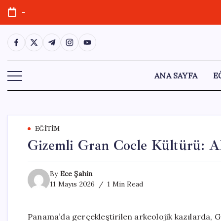
Skip
-
to
content
https://www.facebook.com/
https://twitter.com/
https://t.me/
https://www.instagram.com/
https://youtube.com/
ANA SAYFA
E
EĞITIM
Gizemli Gran Cocle Kültürü: A
By
Ece Şahin
11 Mayıs 2026
1 Min Read
Panama’da gerçekleştirilen arkeolojik kazılarda, Gr