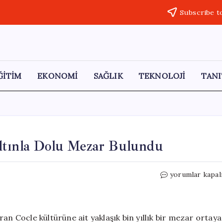
Subscribe t
ĞİTİM
EKONOMİ
SAĞLIK
TEKNOLOJİ
TANI
ltınla Dolu Mezar Bulundu
Gizemli
yorumlar kapal
Gran
Cocle
Kültürü:
Altınla
an Cocle kültürüne ait yaklaşık bin yıllık bir mezar ortaya