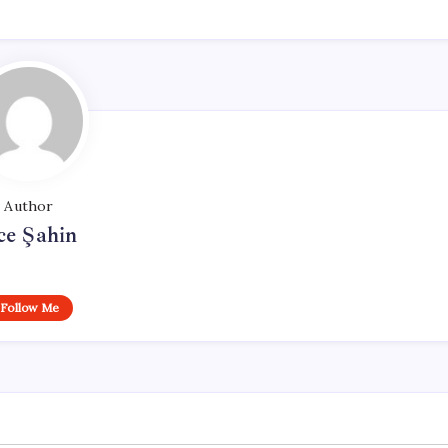
Author
ce Şahin
Follow Me