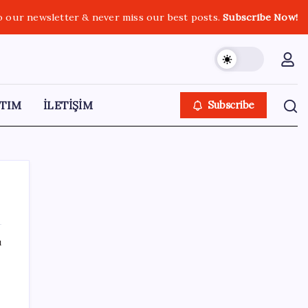
o our newsletter & never miss our best posts.
Subscribe Now!
TIM
İLETİŞİM
Subscribe
ı
SON YAZILAR
Bir sigara grubuna daha zam geldi: En
yüksek fiyat 130 TL oldu