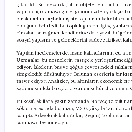
çıkarıldı. Bu mezarda, altın objelerle dolu bir dü
yapılan açıklamaya göre, günümüzden yaklaşık bin 
bırakmadan kaybolmuş bir toplumun kalıntıları bu
olduğunu belirledi. Bu topluluğun en ilginç yanların
olmalarına rağmen kendilerine dair yazılı belgele
sosyal yapısını ve geleneklerini sadece fiziksel kal
Yapılan incelemelerde, insan kalıntılarının etrafında
Uzmanlar, bu nesnelerin rastgele yerleştirilmediğini
ediyor. İskeletin baş ve göğüs çevresindeki takılar
simgelediği düşünülüyor. Bulunan eserlerin bir kısm
tasvir ediyor. Analizler, bu altınların ekonomik bir
kademesindeki bireylere verilen kültürel ve dini niş
Bu keşif, akıllara yakın zamanda Norveç’te bulunan
kökleri arasında bulunan, MS 6. yüzyıla tarihlenen b
sahipti. Arkeolojik buluntular, geçmiş toplumların 
sunmaya devam ediyor.