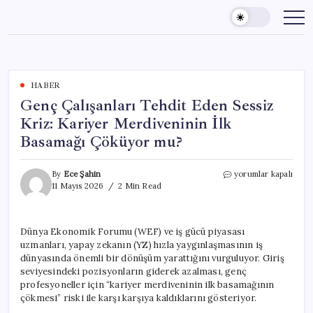
Skip
to
content
HABER
Genç Çalışanları Tehdit Eden Sessiz
Kriz: Kariyer Merdiveninin İlk
Basamağı Çöküyor mu?
Genç
By
Ece Şahin
yorumlar kapalı
Çalışanları
11 Mayıs 2026
2 Min Read
Tehdit
Eden
Sessiz
Dünya Ekonomik Forumu (WEF) ve iş gücü piyasası
Kriz:
uzmanları, yapay zekanın (YZ) hızla yaygınlaşmasının iş
Kariyer
Merdiveninin
dünyasında önemli bir dönüşüm yarattığını vurguluyor. Giriş
İlk
seviyesindeki pozisyonların giderek azalması, genç
Basamağı
profesyoneller için “kariyer merdiveninin ilk basamağının
Çöküyor
çökmesi” riski ile karşı karşıya kaldıklarını gösteriyor.
mu?