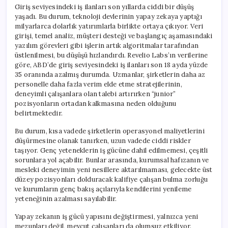
için
Giriş seviyesindeki iş ilanları son yıllarda ciddi bir düşüş
yaşadı. Bu durum, teknoloji devlerinin yapay zekaya yaptığı
milyarlarca dolarlık yatırımlarla birlikte ortaya çıkıyor. Veri
girişi, temel analiz, müşteri desteği ve başlangıç aşamasındaki
yazılım görevleri gibi işlerin artık algoritmalar tarafından
üstlenilmesi, bu düşüşü hızlandırdı. Revelio Labs’ın verilerine
göre, ABD’de giriş seviyesindeki iş ilanları son 18 ayda yüzde
35 oranında azalmış durumda. Uzmanlar, şirketlerin daha az
personelle daha fazla verim elde etme stratejilerinin,
deneyimli çalışanlara olan talebi artırırken “junior”
pozisyonların ortadan kalkmasına neden olduğunu
belirtmektedir.
Bu durum, kısa vadede şirketlerin operasyonel maliyetlerini
düşürmesine olanak tanırken, uzun vadede ciddi riskler
taşıyor. Genç yeteneklerin iş gücüne dahil edilmemesi, çeşitli
sorunlara yol açabilir. Bunlar arasında, kurumsal hafızanın ve
mesleki deneyimin yeni nesillere aktarılmaması, gelecekte üst
düzey pozisyonları dolduracak kalifiye çalışan bulma zorluğu
ve kurumların genç bakış açılarıyla kendilerini yenileme
yeteneğinin azalması sayılabilir.
Yapay zekanın iş gücü yapısını değiştirmesi, yalnızca yeni
mezunları değil, mevcut çalışanları da olumsuz etkiliyor.