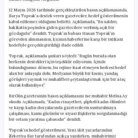
12 Mayıs 2026 tarihinde gerçekleştirilen basın açıklamasında,
Sarya Toprak’a destek veren gazeteciler, hedef gösterilmenin
kabul edilemez olduğunu belirtti. Açıklamada, “Bu saldırı,
hakikatin peşinden giden gazetecilere verilmiş açık bir
gözdağıdır” denildi. Toprak’ın babası Hasan Toprak’ın
görevden alınmasının, kızının haberlerine karşı bir intikam
hedefiyle gerçekleştirildiği ifade edildi.
Toprak, açıklamada şunları söyledi: “Bugün burada olan
herkesin destekleri için teşekkür ediyorum. İçinde
bulunduğumuz dönem, bu rejime itaat etmeyen herkesi hedef
alan bir anlayışla dolu. Medyanın büyük bir kısmı, yandaş
görüşleri yaymak ve muhalifleri şeytanlaştırmak için bir araç
olarak kullanılıyor.”
BirGün gazetesinin basın açıklamasını ise muhabir Melisa Ay
okudu. Açıklamada, “Kadın cinayetleri, şüpheli kadın ölümleri
ve kayıp kadın dosyalarında gazetecilerin susturulmaya
çalışılması, kamu gücünün ve siyasi ilişkilerin sorgulanmadığı
bir ortam yaratma çabasıdır” denildi.
Toprak’ın hedef gösterilmesi, Yeni Akit yazarlarından
Zekeriya Say tarafından açıkça yapılırken, muhabirimiz