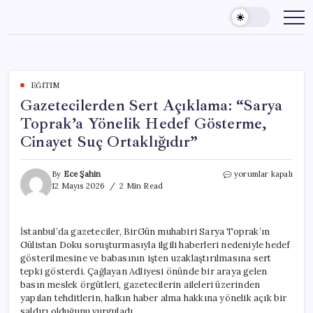
Skip
to
content
EĞITIM
Gazetecilerden Sert Açıklama: “Sarya
Toprak’a Yönelik Hedef Gösterme,
Cinayet Suç Ortaklığıdır”
Gazetecilerden
By
Ece Şahin
yorumlar kapalı
Sert
12 Mayıs 2026
2 Min Read
Açıklama:
“Sarya
Toprak’a
İstanbul’da gazeteciler, BirGün muhabiri Sarya Toprak’ın
Yönelik
Gülistan Doku soruşturmasıyla ilgili haberleri nedeniyle hedef
Hedef
Gösterme,
gösterilmesine ve babasının işten uzaklaştırılmasına sert
Cinayet
tepki gösterdi. Çağlayan Adliyesi önünde bir araya gelen
Suç
basın meslek örgütleri, gazetecilerin aileleri üzerinden
Ortaklığıdır”
yapılan tehditlerin, halkın haber alma hakkına yönelik açık bir
için
saldırı olduğunu vurguladı.