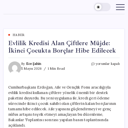
Skip
to
content
HABER
Evlilik Kredisi Alan Çiftlere Müjde:
İkinci Çocukta Borçlar Hibe Edilecek
Evlilik
By
Ece Şahin
yorumlar kapalı
Kredisi
5 Mayıs 2026
1 Min Read
Alan
Çiftlere
Müjde:
Cumhurbaşkanı Erdoğan, Aile ve Gençlik Fonu aracılığıyla
İkinci
evlilik kredisi kullanan çiftlere yönelik önemli bir destek
Çocukta
Borçlar
paketini duyurdu. Bu yeni uygulama ile, kredi geri ödeme
Hibe
sürecinde ikinci çocuk sahibi olan çiftlerin kalan borçlarının
Edilecek
tamamı hibe edilecek. Aile yapısını güçlendirmeyi ve genç
için
nüfus artışını teşvik etmeyi amaçlayan bu düzenleme,
Bakanlar Toplantısı sonrası yapılan basın toplantısında
açıklandı.