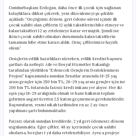
Cumhurbaşkanı Erdoğan, daha önce ilk çocuk için sağlanan
kolaylıklara dikkat çekerek, yeni düzenlemeyi şu şekilde
açıkladı: “Geçtiğimiz dönem, geri ödeme süresi içinde ilk
çocuk sahibi olan çiftlerin 12 aylık taksitlerini hibe etmeye ve
kalan taksitleri 12 ay ertelemeye karar vermiştik. Şimdi ise
ikinci çocuk sahibi olmaları durumunda kalan taksitlerin
tamamını hibe etme kararı aldık. Genç çiftlerimize hayırlı
olsun.”
Gençlerin evlilik hazırlıkları sürerken, evlilik kredisi başvuru
şartları da netleşti. Aile ve Sosyal Hizmetler Bakanlığı
tarafından yürütülen “Evlenecek Gençlerin Desteklenmesi
Projesi” kapsamında sunulan fırsatlar arasında 18-25 yaş
arası gençler için 250 bin TL, 26-29 yaş arası gençler için ise
200 bin TL tutarında faizsiz kredi imkanı yer alıyor. Her iki
eşin yaşı 18-29 aralığında olmalı ve hane halkının toplam
gelirinin asgari ücretin 2,5 katını geçmemesi gerekmektedir.
Başvuruların, resmi nikah tarihinden en az 2 ay önce
yapılması şartı bulunmaktadır.
Faizsiz olarak sunulan kredilerde, 2 yıl geri ödemesiz dönem
uygulanmakta. Eğer çiftler, 48 ay içerisinde çocuk sahibi
olurlarsa, borçları 1 yıl daha ertelenebiliyor. Ayrıca projeye