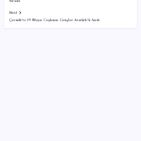
Sırada
Next
Çermik’te 19 Mayıs Coşkusu: Gençler Atatürk’ü Andı
SON YAZILAR
Bir sigara grubuna daha zam geldi: En yüksek fiyat
130 TL oldu
Reddit’te Karma Devri Kapanıyor mu?
Son dakika… ‘Çerçeve yasa’ TBMM Başkanlığı’na
sunuldu: 360’a yakın milletvekili imzaladı