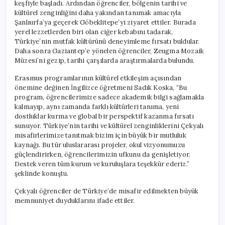
keşfiyle başladı. Ardından öğrenciler, bölgenin tarihi ve
kültürel zenginliğini daha yakından tanımak amacıyla
Şanlıurfa’ya geçerek Göbeklitepe’yi ziyaret ettiler. Burada
yerel lezzetlerden biri olan ciğer kebabını tadarak,
Türkiye’nin mutfak kültürünü deneyimleme fırsatı buldular.
Daha sonra Gaziantep’e yönelen öğrenciler, Zeugma Mozaik
Müzesi’ni gezip, tarihi çarşılarda araştırmalarda bulundu.
Erasmus programlarının kültürel etkileşim açısından
önemine değinen İngilizce öğretmeni Sadık Koska, “Bu
program, öğrencilerimize sadece akademik bilgi sağlamakla
kalmayıp, aynı zamanda farklı kültürleri tanıma, yeni
dostluklar kurma ve global bir perspektif kazanma fırsatı
sunuyor. Türkiye’nin tarihi ve kültürel zenginliklerini Çekyalı
misafirlerimize tanıtmak bizim için büyük bir mutluluk
kaynağı. Bu tür uluslararası projeler, okul vizyonumuzu
güçlendirirken, öğrencilerimizin ufkunu da genişletiyor.
Destek veren tüm kurum ve kuruluşlara teşekkür ederiz.”
şeklinde konuştu.
Çekyalı öğrenciler de Türkiye’de misafir edilmekten büyük
memnuniyet duyduklarını ifade ettiler.