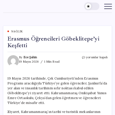
Skip
to
content
SAĞLIK
Erasmus Öğrencileri Göbeklitepe’yi
Keşfetti
Erasmus
By
Ece Şahin
yorumlar kapalı
Öğrencileri
19 Mayıs 2026
1 Min Read
Göbeklitepe’yi
Keşfetti
için
19 Mayıs 2026 tarihinde, Çek Cumhuriyeti’nden Erasmus
Programı aracılığıyla Türkiye’ye gelen öğrenciler, Şanlıurfa’da
yer alan ve insanlık tarihinin sıfır noktası kabul edilen
Göbeklitepe’yi ziyaret etti. Kahramanmaraş Onikişubat Yunus
Emre Ortaokulu, Çekya’dan gelen öğretmen ve öğrencileri
Türkiye’de misafir etti.
Ziyaret, Kahramanmaraş’ın tarihi ve turistik mekanlarının