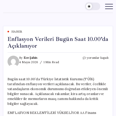
Skip
to
content
HABER
Enflasyon Verileri Bugün Saat 10.00’da
Açıklanıyor
Enflasyon
By
Ece Şahin
yorumlar kapalı
Verileri
4 Mayıs 2026
1 Min Read
Bugün
Saat
10.00’da
Bugün saat 10.00’da Türkiye İstatistik Kurumu (TÜİK)
Açıklanıyor
tarafından enflasyon verileri açıklanacak. Bu veriler, özellikle
için
vatandaşların ekonomik durumunu doğrudan etkileyen önemli
bilgiler sunacak. Açıklanacak rakamlar, kira artış oranları ve
emekliler ile memurların maaş zammı hakkında da kritik
bilgiler sağlayacak.
ENFLASYON BEKLENTİLERİ YÜKSELİYOR AA Finans