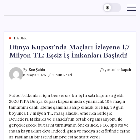
Skip
to
content
HABER
Dünya Kupası’nda Maçları İzleyene 1,7
Milyon TL: Eşsiz İş İmkanları Başladı!
Dünya
By
Ece Şahin
yorumlar kapalı
Kupası’nda
6 Mayıs 2026
2 Min Read
Maçları
İzleyene
1,7
Futbol tutkunları için benzersiz bir iş fırsatı kapınıza geldi.
Milyon
2026 FIFA Dünya Kupası kapsamında oynanacak 104 maçın
TL:
Eşsiz
tamamını canlı izleme şansına sahip olacak bir kişi, 39 gün
İş
boyunca 1,7 milyon TL maaş alacak. Amerika Birleşik
İmkanları
Devletleri, Meksika ve Kanada’nın ortak organizasyonu ile
Başladı!
gerçekleşecek bu tarihi turnuvanın öncesinde, FOX Sports ve
için
insan kaynakları devi Indeed, gıda ve medya sektöründe eşine
az rastlanan bir istihdam projesine start verdi.