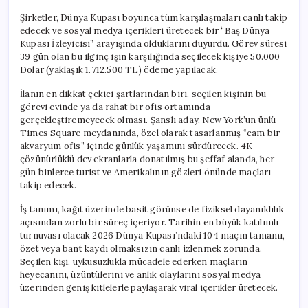
Şirketler, Dünya Kupası boyunca tüm karşılaşmaları canlı takip
edecek ve sosyal medya içerikleri üretecek bir “Baş Dünya
Kupası İzleyicisi” arayışında olduklarını duyurdu. Görev süresi
39 gün olan bu ilginç işin karşılığında seçilecek kişiye 50.000
Dolar (yaklaşık 1.712.500 TL) ödeme yapılacak.
İlanın en dikkat çekici şartlarından biri, seçilen kişinin bu
görevi evinde ya da rahat bir ofis ortamında
gerçekleştiremeyecek olması. Şanslı aday, New York’un ünlü
Times Square meydanında, özel olarak tasarlanmış “cam bir
akvaryum ofis” içinde günlük yaşamını sürdürecek. 4K
çözünürlüklü dev ekranlarla donatılmış bu şeffaf alanda, her
gün binlerce turist ve Amerikalının gözleri önünde maçları
takip edecek.
İş tanımı, kağıt üzerinde basit görünse de fiziksel dayanıklılık
açısından zorlu bir süreç içeriyor. Tarihin en büyük katılımlı
turnuvası olacak 2026 Dünya Kupası’ndaki 104 maçın tamamı,
özet veya bant kaydı olmaksızın canlı izlenmek zorunda.
Seçilen kişi, uykusuzlukla mücadele ederken maçların
heyecanını, üzüntülerini ve anlık olaylarını sosyal medya
üzerinden geniş kitlelerle paylaşarak viral içerikler üretecek.