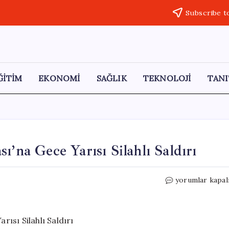
Subscribe t
ĞİTİM
EKONOMİ
SAĞLIK
TEKNOLOJİ
TANI
ı’na Gece Yarısı Silahlı Saldırı
Diyarbakır’da
yorumlar kapal
Yapı
Kredi
Bankası’na
Gece