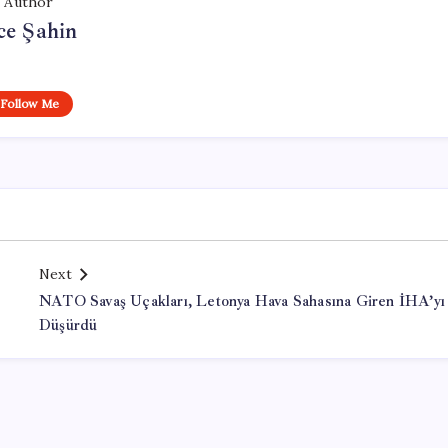
Author
ce Şahin
Follow Me
Next
NATO Savaş Uçakları, Letonya Hava Sahasına Giren İHA’yı
Düşürdü