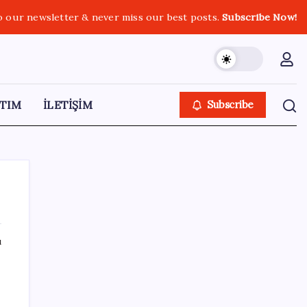
o our newsletter & never miss our best posts.
Subscribe Now!
TIM
İLETİŞİM
Subscribe
ı
SON YAZILAR
Halkbank’tan beklenti üstü net kâr