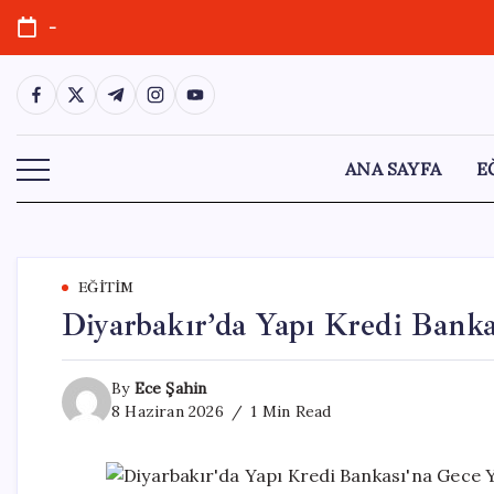
Skip
-
to
content
https://www.facebook.com/
https://twitter.com/
https://t.me/
https://www.instagram.com/
https://youtube.com/
ANA SAYFA
E
EĞITIM
Diyarbakır’da Yapı Kredi Bankas
By
Ece Şahin
8 Haziran 2026
1 Min Read