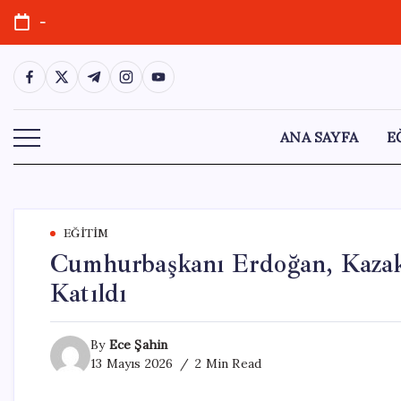
Skip
-
to
content
https://www.facebook.com/
https://twitter.com/
https://t.me/
https://www.instagram.com/
https://youtube.com/
ANA SAYFA
E
EĞITIM
Cumhurbaşkanı Erdoğan, Kazakis
Katıldı
By
Ece Şahin
13 Mayıs 2026
2 Min Read