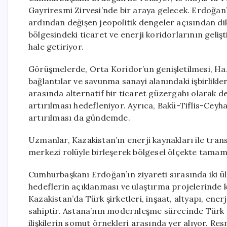
Gayriresmi Zirvesi’nde bir araya gelecek. Erdoğan
ardından değişen jeopolitik dengeler açısından di
bölgesindeki ticaret ve enerji koridorlarının gelişt
hale getiriyor.
Görüşmelerde, Orta Koridor’un genişletilmesi, Hazar 
bağlantılar ve savunma sanayi alanındaki işbirlikle
arasında alternatif bir ticaret güzergahı olarak d
artırılması hedefleniyor. Ayrıca, Bakü-Tiflis-Cey
artırılması da gündemde.
Uzmanlar, Kazakistan’ın enerji kaynakları ile trans
merkezi rolüyle birleşerek bölgesel ölçekte tamaml
Cumhurbaşkanı Erdoğan’ın ziyareti sırasında iki ül
hedeflerin açıklanması ve ulaştırma projelerinde k
Kazakistan’da Türk şirketleri, inşaat, altyapı, ene
sahiptir. Astana’nın modernleşme sürecinde Türk m
ilişkilerin somut örnekleri arasında yer alıyor. Re