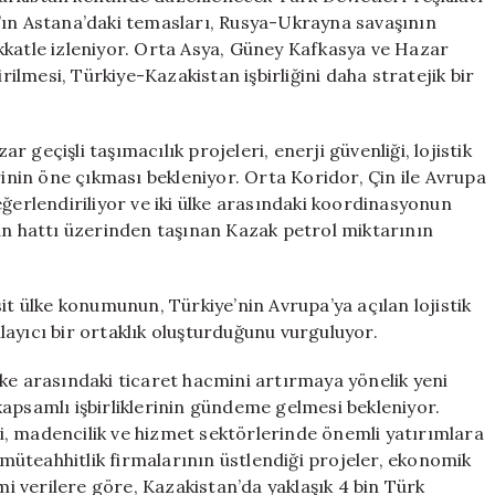
’ın Astana’daki temasları, Rusya-Ukrayna savaşının
kkatle izleniyor. Orta Asya, Güney Kafkasya ve Hazar
irilmesi, Türkiye-Kazakistan işbirliğini daha stratejik bir
geçişli taşımacılık projeleri, enerji güvenliği, lojistik
rinin öne çıkması bekleniyor. Orta Koridor, Çin ile Avrupa
eğerlendiriliyor ve iki ülke arasındaki koordinasyonun
han hattı üzerinden taşınan Kazak petrol miktarının
it ülke konumunun, Türkiye’nin Avrupa’ya açılan lojistik
ayıcı bir ortaklık oluşturduğunu vurguluyor.
ke arasındaki ticaret hacmini artırmaya yönelik yeni
apsamlı işbirliklerinin gündeme gelmesi bekleniyor.
rji, madencilik ve hizmet sektörlerinde önemli yatırımlara
üteahhitlik firmalarının üstlendiği projeler, ekonomik
smi verilere göre, Kazakistan’da yaklaşık 4 bin Türk