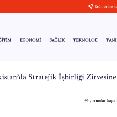
Subscribe t
ĞİTİM
EKONOMİ
SAĞLIK
TEKNOLOJİ
TANI
tan’da Stratejik İşbirliği Zirvesine
Cumhurbaşkanı
yorumlar kapal
Erdoğan,
Kazakistan’da
Stratejik