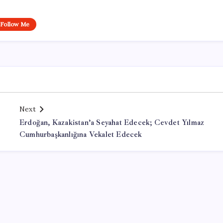
Follow Me
Next
Erdoğan, Kazakistan’a Seyahat Edecek; Cevdet Yılmaz
Cumhurbaşkanlığına Vekalet Edecek
Office Lisans Satın Al