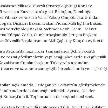
İşbirliği
kistan Yüksek Düzeyli Stratejik İşbirliği Konseyi
Zirvesine
Zirvesi için Kazakistan’a gitti. Erdoğan, Esenboğa
Katıldı
 Yılmaz ve Ankara Valisi Yakup Canpolat tarafından
için
ğan, Dışişleri Bakanı Hakan Fidan, Milli Eğitim Bakanı
nayi ve Teknoloji Bakanı Mehmet Fatih Kacır, Ticaret
ısı Kürşad Zorlu, Cumhurbaşkanlığı İletişim Başkanı
 Güvenlik Başdanışmanı Akif Çağatay Kılıç da eşlik etti.
ti Astana’da hazırlıklar tamamlandı. Şehrin çeşitli
ı ve resmi görüşmelerin yapılacağı alanlarda sıkı güvenlik
n Kazakistan Cumhurbaşkanı Tokayev’in ardından
ticaret ve savunma sanayi gibi birçok alanda yeni işbirliği
apılan açıklamada, Erdoğan ve Tokayev’in görüşmelerde
rlendirmelerde bulunacağı belirtildi. Ayrıca, iki lider
ği Konseyi’nin 6. Toplantısı’na da başkanlık edecek.
rkistan kentinde düzenlenecek Türk Devletleri Teşkilatı