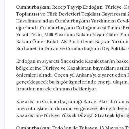
Cumhurbaşkanı Recep Tayyip Erdoğan, Türkiye-Kaza
Toplantısı ve Türk Devletleri Teşkilatı Gayriresmi 
Havalimanı’ndan Cumhurbaşkanı Yardımcısı Cevdet
uğurlandı. Cumhurbaşkanı Erdoğan’a eşi Emine Erdo
Yusuf Tekin, Milli Savunma Bakanı Yaşar Güler, Sa
Bakanı Ömer Bolat, AK Parti Genel Başkan Yardımc
Burhanettin Duran ve Cumhurbaşkanı Dış Politika ve
Erdoğan’ın ziyareti öncesinde Kazakistan’ın başken
bölgelerine Türkiye ve Kazakistan bayrakları asıld
önlemleri alındı. Geçen yıl Ankara’yı ziyaret ede
gerçekleşecek bu iş görüşmelerinde enerji, ulaşım, 
fırsatlarının ele alınması bekleniyor.
Kazakistan Cumhurbaşkanlığı Sarayı Akorda’dan y
mevcut ilişkilerin durumu ve geleceği ile ilgili değe
Kazakistan-Türkiye Yüksek Düzeyli Stratejik İşbirli
Cumhurbaşkanı Erdoğan ile Tokayev, 15 Mayıs’ta Tü