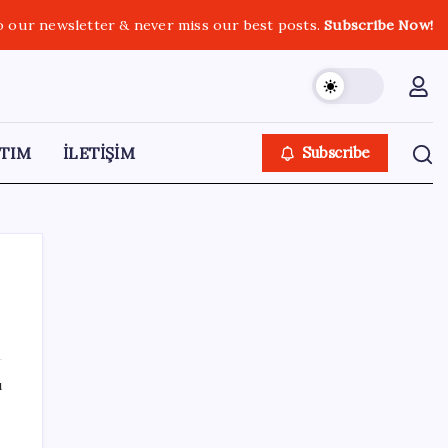
o our newsletter & never miss our best posts.
Subscribe Now!
TIM
İLETİŞİM
Subscribe
SON YAZILAR
ı
Son dakika… ‘Çerçeve yasa’ TBMM
Başkanlığı’na sunuldu: 360’a yakın