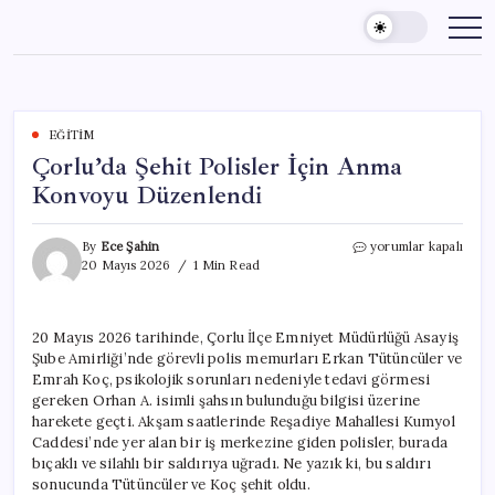
Skip
to
content
EĞITIM
Çorlu’da Şehit Polisler İçin Anma
Konvoyu Düzenlendi
Çorlu’da
By
Ece Şahin
yorumlar kapalı
Şehit
20 Mayıs 2026
1 Min Read
Polisler
İçin
Anma
20 Mayıs 2026 tarihinde, Çorlu İlçe Emniyet Müdürlüğü Asayiş
Konvoyu
Şube Amirliği’nde görevli polis memurları Erkan Tütüncüler ve
Düzenlendi
için
Emrah Koç, psikolojik sorunları nedeniyle tedavi görmesi
gereken Orhan A. isimli şahsın bulunduğu bilgisi üzerine
harekete geçti. Akşam saatlerinde Reşadiye Mahallesi Kumyol
Caddesi’nde yer alan bir iş merkezine giden polisler, burada
bıçaklı ve silahlı bir saldırıya uğradı. Ne yazık ki, bu saldırı
sonucunda Tütüncüler ve Koç şehit oldu.