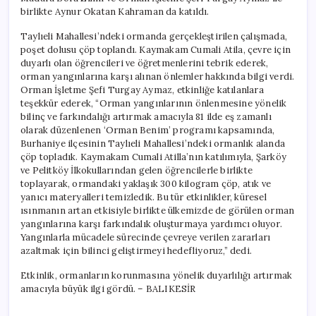
birlikte Aynur Okatan Kahraman da katıldı.
Taylıeli Mahallesi’ndeki ormanda gerçekleştirilen çalışmada,
poşet dolusu çöp toplandı. Kaymakam Cumali Atila, çevre için
duyarlı olan öğrencileri ve öğretmenlerini tebrik ederek,
orman yangınlarına karşı alınan önlemler hakkında bilgi verdi.
Orman İşletme Şefi Turgay Aymaz, etkinliğe katılanlara
teşekkür ederek, “Orman yangınlarının önlenmesine yönelik
bilinç ve farkındalığı artırmak amacıyla 81 ilde eş zamanlı
olarak düzenlenen ‘Orman Benim’ programı kapsamında,
Burhaniye ilçesinin Taylıeli Mahallesi’ndeki ormanlık alanda
çöp topladık. Kaymakam Cumali Atilla’nın katılımıyla, Şarköy
ve Pelitköy İlkokullarından gelen öğrencilerle birlikte
toplayarak, ormandaki yaklaşık 300 kilogram çöp, atık ve
yanıcı materyalleri temizledik. Bu tür etkinlikler, küresel
ısınmanın artan etkisiyle birlikte ülkemizde de görülen orman
yangınlarına karşı farkındalık oluşturmaya yardımcı oluyor.
Yangınlarla mücadele sürecinde çevreye verilen zararları
azaltmak için bilinci geliştirmeyi hedefliyoruz,” dedi.
Etkinlik, ormanların korunmasına yönelik duyarlılığı artırmak
amacıyla büyük ilgi gördü. – BALIKESİR