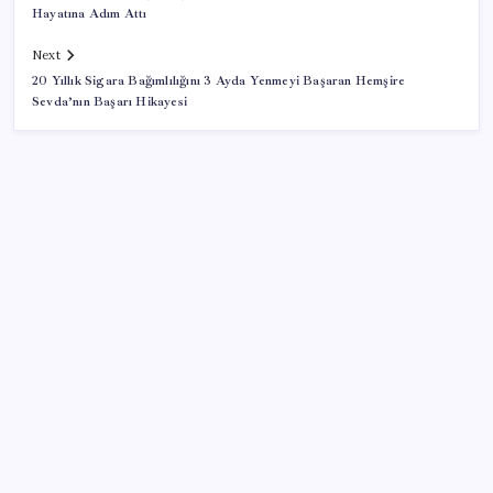
Hayatına Adım Attı
Next
20 Yıllık Sigara Bağımlılığını 3 Ayda Yenmeyi Başaran Hemşire
Sevda’nın Başarı Hikayesi
SON YAZILAR
Bir sigara grubuna daha zam geldi: En yüksek fiyat
130 TL oldu
Reddit’te Karma Devri Kapanıyor mu?
Son dakika… ‘Çerçeve yasa’ TBMM Başkanlığı’na