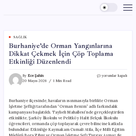
Skip
to
content
SAĞLIK
Burhaniye’de Orman Yangınlarına
Dikkat Çekmek İçin Çöp Toplama
Etkinliği Düzenlendi
Burhaniye’de
By
Ece Şahin
yorumlar kapalı
Orman
20 Mayıs 2026
1 Min Read
Yangınlarına
Dikkat
Çekmek
Burhaniye ilçesinde, havaların ısınmasıyla birlikte Orman
İçin
İşletme Şefliği tarafından “Orman Benim” adlı farkındalık
Çöp
Toplama
kampanyası başlatıldı. Taylıeli Mahallesi’nde gerçekleştirilen
Etkinliği
etkinlikte, Şarköy İlkokulu ve Pelitköy Halit Selçuk İlkokulu
Düzenlendi
öğrencileri, ormanda çöp toplayarak çevre bilincine katkıda
için
bulundular. Etkinliğe Kaymakam Cumali Atila, İlçe Milli Eğitim
Müdürü Bora Zihni ve Orman İşletme Şefi Turgay Aymaz ile