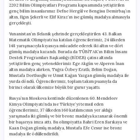
2202 Bilim Olimpiyatları Programı kapsamında yetiştirilen
genç bilim insanlarımız Defne Hergül ve Bengisu Demirbaş’ın
altın, Ilgın Şekerli ve Elif Kiraz’ın ise gümüş madalya almasıyla
gerçekleşti.
Yunanistan’ın Selanik şehrinde gerçekleştirilen 43. Balkan
Matematik Olimpiyatı’na katılan öğrencilerimiz, 24 ülkeden
148 yarışmacıyla kıyasıya mücadele ederek iki altın ve dört
gümüş madalya kazandı. Burada da TÜBİTAK’ın Bilim İnsanı
Destek Programları Başkanlığı (BİDEB) çatısı altında
yetiştirilen genç yeteneklerimiz Ege Akgün ve Alperen İnan
altın madalya alırken, Tuğra Özbey Eratlı, Selim Doğan,
Mustafa Dortluoğlu ve Umut Kağan Yazgan gümüş madalya ile
yurda döndü. Öğrencilerimiz, toplam takım puanıyla da
birinci olarak ülkemize büyük bir gurur yaşattı.
Rusya’nın Moskova kentinde düzenlenen 60. Mendeleev
Kimya Olimpiyatı’nda ise Türkiye’yi temsil eden
öğrencilerimiz, 37 ülkeden 160 katılımcının yer aldığı
yarışmada iki gümüş ve bir bronz madalya kazanarak önemli
bir başarıya imza attı. Bu olimpiyatta Bahri Eren Sarıkaya ve
Kaan Doğan gümüş madalya, Mustafa Efe Cesur ise bronz
madalya ile ödüllendirildi.