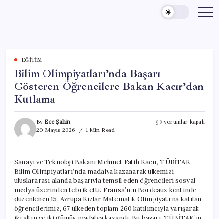
Skip
to
content
EĞITIM
Bilim Olimpiyatları’nda Başarı
Gösteren Öğrencilere Bakan Kacır’dan
Kutlama
Bilim
By
Ece Şahin
yorumlar kapalı
Olimpiyatları’nda
20 Mayıs 2026
1 Min Read
Başarı
Gösteren
Öğrencilere
Sanayi ve Teknoloji Bakanı Mehmet Fatih Kacır, TÜBİTAK
Bakan
Bilim Olimpiyatları’nda madalya kazanarak ülkemizi
Kacır’dan
Kutlama
uluslararası alanda başarıyla temsil eden öğrencileri sosyal
için
medya üzerinden tebrik etti. Fransa’nın Bordeaux kentinde
düzenlenen 15. Avrupa Kızlar Matematik Olimpiyatı’na katılan
öğrencilerimiz, 67 ülkeden toplam 260 katılımcıyla yarışarak
iki altın ve iki gümüş madalya kazandı. Bu başarı, TÜBİTAK’ın