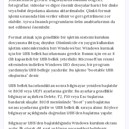
fotoğraflar, videolar ve diğer önemli dosyalar harici bir diske
veya bulut depolama alanına aktarılmalıdır. Çünkü format
işlemi sırasında tüm veriler silinir ve geri getirilmesi zor
olabilir. Ayrıca lisanslı programların ürün anahtarlarının da
not edilmesi önemlidir.
Format atmak için genellikle bir işletim sistemi kurulum
dosyasına ihtiyaç duyulur. Günümüzde en yaygın kullanılan
işletim sistemlerinden biri Windows’tur. Windows kurmak
için bir USB bellek hazırlanması gerekir. Bunun için en az 8
GB kapasiteli bir USB bellek yeterlidir. Microsoft’un resmi
sitesinden indirilen Windows ISO dosyası, bir program
yardımıyla USB belleğe yazdırılır. Bu işleme “bootable USB
oluşturma” denir.
USB bellek hazırlandıktan sonra bilgisayar yeniden başlatılır
ve BIOS veya UEFI ayarlarına girilir. Bu ayarlara genellikle
bilgisayar açılırken Delete, F2, F10 veya Esc tuşlarına
basılarak ulaşılır. BIOS menüsünde “Boot” yani başlatma
sırası ayarlarına girilir ve USB bellek ilk sıraya alınır. Böylece
bilgisayar açıldığında doğrudan USB’den başlatma yapılır.
Bilgisayar USB’den başlatıldığında Windows kurulum ekranı
açılır. İlk olarak dil, saat ve klavye seçenekleri belirlenir.