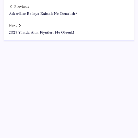
Previous
Askerlikte Bakaya Kalmak Ne Demektir?
Next
2027 Yılında Altın Fiyatları Ne Olacak?
SON YAZILAR
Bir sigara grubuna daha zam geldi: En yüksek fiyat
130 TL oldu
Reddit’te Karma Devri Kapanıyor mu?