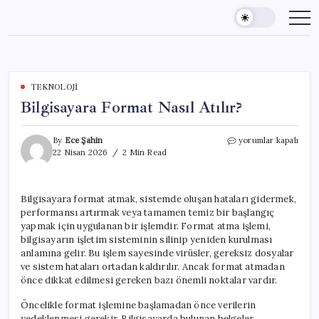
Skip
to
content
TEKNOLOJI
Bilgisayara Format Nasıl Atılır?
Bilgisayara
By
Ece Şahin
yorumlar kapalı
Format
22 Nisan 2026
2 Min Read
Nasıl
Atılır?
için
Bilgisayara format atmak, sistemde oluşan hataları gidermek,
performansı artırmak veya tamamen temiz bir başlangıç
yapmak için uygulanan bir işlemdir. Format atma işlemi,
bilgisayarın işletim sisteminin silinip yeniden kurulması
anlamına gelir. Bu işlem sayesinde virüsler, gereksiz dosyalar
ve sistem hataları ortadan kaldırılır. Ancak format atmadan
önce dikkat edilmesi gereken bazı önemli noktalar vardır.
Öncelikle format işlemine başlamadan önce verilerin
yedeklenmesi gerekir. Bilgisayarda bulunan belgeler,