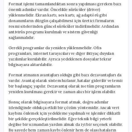
Format işlemi tamamlandıktan sonra yapılması gereken bazı
önemli adımlar vardır. Öncelikle sürücüler (driver)
yüklenmelidir. Ekran kartı, ses kartı, ağ adaptörü gibi
donanımların düzgün çalışabilmesi için üretici firmaların
resmi sitelerinden güncel sürücüler indirilmelidir. Ardından
antivirüs programı kurulmalı ve sistem güvenliği
sağlanmalıdır.
Gerekli programlar da yeniden yüklenmelidir. Ofis
programları, internet tarayıcıları ve diğer ihtiyaç duyulan
yazılımlar kurulabilir. Ayrıca yedeklenen dosyalar tekrar
bilgisayara aktarılabilir.
Format atmanın avantajları olduğu gibi bazı dezavantajları da
vardır. Avantaj olarak sistem hızlanır, hatalar giderilir ve temiz
bir başlangıç yapılır. Dezavantaj olarak ise tüm programların
yeniden kurulması gerekir ve zaman alıcı bir işlem olabilir.
Sonuç olarak bilgisayara format atmak, doğru adımlar
izlendiğinde oldukça etkili bir çözüm yöntemidir. Ancak veri
kaybını önlemek için yedekleme yapılmalı ve işlemler dikkatli
bir şekilde gerçekleştirilmelidir. Eğer teknik bilgi yeterli
değilse bir uzmandan yardım almak da iyi bir seçenek olabilir.
Bu sayede hem zaman kaybı önlenir hem de olası hataların