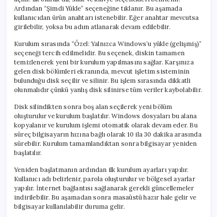
Ardından “Şimdi Yükle” seçeneğine tıklanır. Bu aşamada
kullanıcıdan ürün anahtarı istenebilir. Eğer anahtar mevcutsa
girilebilir, yoksa bu adım atlanarak devam edilebilir.
Kurulum sırasında “Özel: Yalnızca Windows’u yükle (gelişmiş)”
seçeneği tercih edilmelidir. Bu seçenek, diskin tamamen
temizlenerek yeni bir kurulum yapılmasını sağlar. Karşınıza
gelen disk bölümleri ekranında, mevcut işletim sisteminin
bulunduğu disk seçilir ve silinir. Bu işlem sırasında dikkatli
olunmalıdır çünkü yanlış disk silinirse tüm veriler kaybolabilir.
Disk silindikten sonra boş alan seçilerek yeni bölüm
oluşturulur ve kurulum başlatılır. Windows dosyaları bu alana
kopyalanır ve kurulum işlemi otomatik olarak devam eder. Bu
süreç bilgisayarın hızına bağlı olarak 10 ila 30 dakika arasında
sürebilir. Kurulum tamamlandıktan sonra bilgisayar yeniden
başlatılır.
Yeniden başlatmanın ardından ilk kurulum ayarları yapılır.
Kullanıcı adı belirlenir, parola oluşturulur ve bölgesel ayarlar
yapılır. İnternet bağlantısı sağlanarak gerekli güncellemeler
indirilebilir. Bu aşamadan sonra masaüstü hazır hale gelir ve
bilgisayar kullanılabilir duruma gelir.