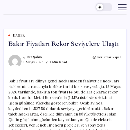
Skip
to
content
HABER
Bakır Fiyatları Rekor Seviyelere Ulaştı
Bakır
By
Ece Şahin
yorumlar kapalı
Fiyatları
13 Mayıs 2026
1 Min Read
Rekor
Seviyelere
Ulaştı
Bakır fiyatları, dünya genelindeki maden faaliyetlerindeki arz
için
risklerinin artmasıyla birlikte tarihi bir zirveye ulaştı. 13 Mayıs
2026 tarihinde, bakırın ton fiyatı 14.601 dolara çıkarak rekor
kırdı. Londra Metal Borsası’nda (LME) üst üste sekizinci
işlem gününde yükseliş gösteren bakır, Ocak ayında
kaydedilen 14.527,50 dolarlık seviyeyi geride bıraktı. Bakır
talebindeki artış, özellikle dünyanın en büyük tüketicisi olan
Çin’in güçlü alım gücünden kaynaklanıyor. Çin’de elektrik
şebekeleri, yenilenebilir enerji projeleri ve yapay zeka