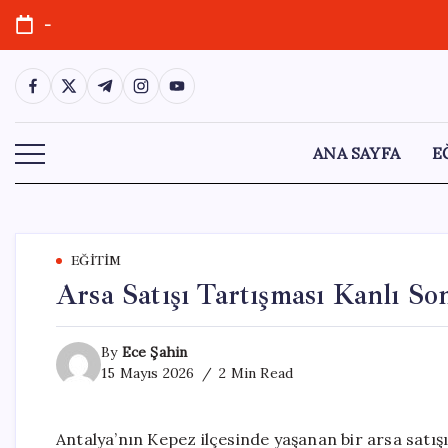
Skip
-
to
content
https://www.facebook.com/
https://twitter.com/
https://t.me/
https://www.instagram.com/
https://youtube.com/
ANA SAYFA
E
EĞITIM
Arsa Satışı Tartışması Kanlı S
By
Ece Şahin
15 Mayıs 2026
2 Min Read
Antalya’nın Kepez ilçesinde yaşanan bir arsa satışı