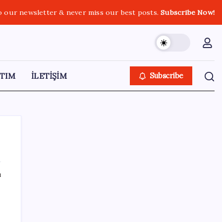
o our newsletter & never miss our best posts.
Subscribe Now!
TIM
İLETİŞİM
Subscribe
ı
SON YAZILAR
Halkbank’tan beklenti üstü net kâr