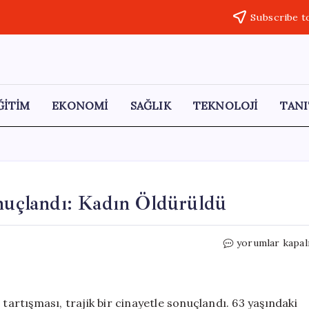
Subscribe t
ĞİTİM
EKONOMİ
SAĞLIK
TEKNOLOJİ
TANI
onuçlandı: Kadın Öldürüldü
Arsa
yorumlar kapal
Satışı
Tartışması
Kanlı
Sonuçlandı:
 tartışması, trajik bir cinayetle sonuçlandı. 63 yaşındaki