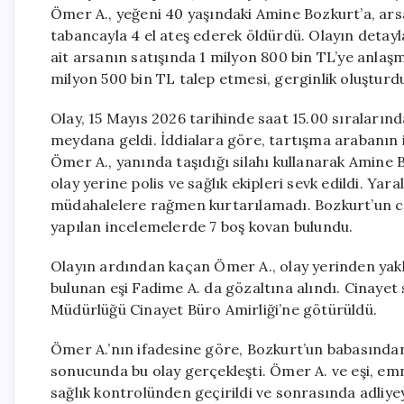
Ömer A., yeğeni 40 yaşındaki Amine Bozkurt’a, ars
tabancayla 4 el ateş ederek öldürdü. Olayın detay
ait arsanın satışında 1 milyon 800 bin TL’ye anlaş
milyon 500 bin TL talep etmesi, gerginlik oluşturdu 
Olay, 15 Mayıs 2026 tarihinde saat 15.00 sıraların
meydana geldi. İddialara göre, tartışma arabanın 
Ömer A., yanında taşıdığı silahı kullanarak Amine B
olay yerine polis ve sağlık ekipleri sevk edildi. Ya
müdahalelere rağmen kurtarılamadı. Bozkurt’un ce
yapılan incelemelerde 7 boş kovan bulundu.
Olayın ardından kaçan Ömer A., olay yerinden yakl
bulunan eşi Fadime A. da gözaltına alındı. Cinayet s
Müdürlüğü Cinayet Büro Amirliği’ne götürüldü.
Ömer A.’nın ifadesine göre, Bozkurt’un babasından
sonucunda bu olay gerçekleşti. Ömer A. ve eşi, em
sağlık kontrolünden geçirildi ve sonrasında adliyey