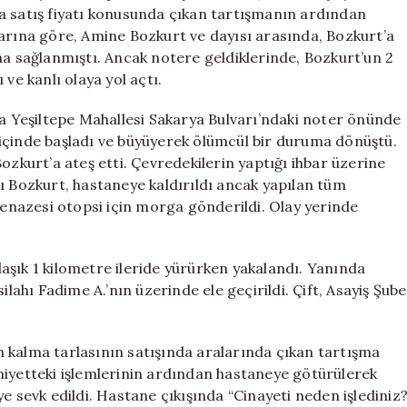
Kadın
a satış fiyatı konusunda çıkan tartışmanın ardından
Öldürüldü
larına göre, Amine Bozkurt ve dayısı arasında, Bozkurt’a
için
ma sağlanmıştı. Ancak notere geldiklerinde, Bozkurt’un 2
ve kanlı olaya yol açtı.
da Yeşiltepe Mahallesi Sakarya Bulvarı’ndaki noter önünde
içinde başladı ve büyüyerek ölümcül bir duruma dönüştü.
ozkurt’a ateş etti. Çevredekilerin yaptığı ihbar üzerine
ralı Bozkurt, hastaneye kaldırıldı ancak yapılan tüm
nazesi otopsi için morga gönderildi. Olay yerinde
aşık 1 kilometre ileride yürürken yakalandı. Yanında
ilahı Fadime A.’nın üzerinde ele geçirildi. Çift, Asayiş Şube
 kalma tarlasının satışında aralarında çıkan tartışma
niyetteki işlemlerinin ardından hastaneye götürülerek
e sevk edildi. Hastane çıkışında “Cinayeti neden işlediniz