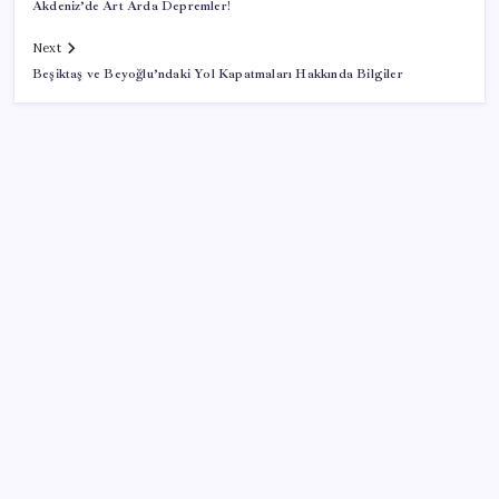
Akdeniz’de Art Arda Depremler!
Next
Beşiktaş ve Beyoğlu’ndaki Yol Kapatmaları Hakkında Bilgiler
SON YAZILAR
Bir sigara grubuna daha zam geldi: En yüksek fiyat
130 TL oldu
Reddit’te Karma Devri Kapanıyor mu?
Son dakika… ‘Çerçeve yasa’ TBMM Başkanlığı’na
sunuldu: 360’a yakın milletvekili imzaladı