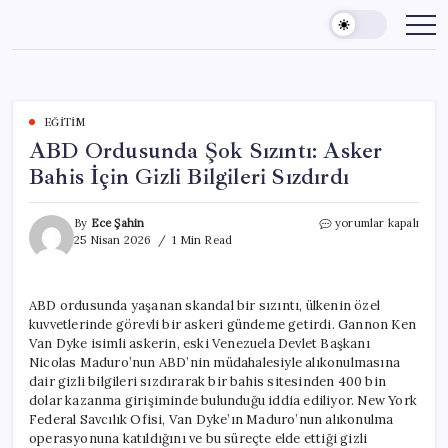
Skip
to
content
EĞITIM
ABD Ordusunda Şok Sızıntı: Asker
Bahis İçin Gizli Bilgileri Sızdırdı
ABD
By
Ece Şahin
yorumlar kapalı
Ordusunda
25 Nisan 2026
1 Min Read
Şok
Sızıntı:
Asker
ABD ordusunda yaşanan skandal bir sızıntı, ülkenin özel
Bahis
kuvvetlerinde görevli bir askeri gündeme getirdi. Gannon Ken
İçin
Gizli
Van Dyke isimli askerin, eski Venezuela Devlet Başkanı
Bilgileri
Nicolas Maduro’nun ABD’nin müdahalesiyle alıkonulmasına
Sızdırdı
dair gizli bilgileri sızdırarak bir bahis sitesinden 400 bin
için
dolar kazanma girişiminde bulunduğu iddia ediliyor. New York
Federal Savcılık Ofisi, Van Dyke’ın Maduro’nun alıkonulma
operasyonuna katıldığını ve bu süreçte elde ettiği gizli