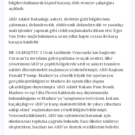
bilgileri kullanarak kişisel kazanç elde etmeye çalıştığını
açıkladı.
ABD Adalet Bakanlığı, askeri, devletin gizli bilgilerinin
çalınması, dolandırıcılık, elektronik dolandırıcılık ve yasadışı
mali işlemler yapmak gibi ciddi suçlamalarla itham etti. Eğer
Van Dyke suçlu bulunursa, uzun yıllar hapis cezası ile karşı
karşıya kalabilir.
NE OLMUŞTU? 3 Ocak tarihinde Venezuela’nın başkenti
Caracas’ta meydana gelen patlama ve uçak sesleri, ülke
yönetimini ABD’yi çeşitli bölgelerde sivil ve askeri tesislere
saldırı düzenlemekle suçlamaya yönlendirmişti. ABD Başkanı
Donald Trump, Maduro’ya yönelik büyük bir operasyon
gerçekleştirildiğini ve Maduro ile eşinin ülke dışına
çıkarıldığını duyurmuştu. ABD Adalet Bakanı Pam Bondi,
Maduro ve eşi Cilia Flores hakkında suç duyurusunda
bulunulduğunu ve Maduro’ya “uyuşturucu terörizmi, kokain
kaçakçılığı ve ABD’ye karşı makineli tüfek ile yıkıcı cihazlara
sahip olma” suçlamalarının yöneltildiğini bildirmişti.
Venezuela hükümeti, ABD’nin eylemlerini kınamak için
uluslararası topluma çağrıda bulundu; bazı ülkeler saldırıyı
eleştirirken, bazıları ise ABD’ye destek verdiklerini belirtti.