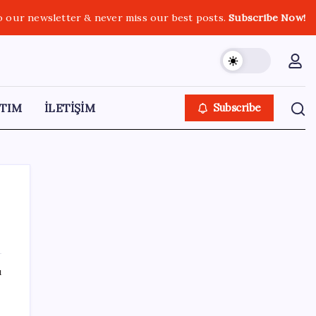
o our newsletter & never miss our best posts.
Subscribe Now!
TIM
İLETİŞİM
Subscribe
SON YAZILAR
ı
Pixel Telefonlara Yapay Zeka Destekli Saat
Tasarımları Geliyor