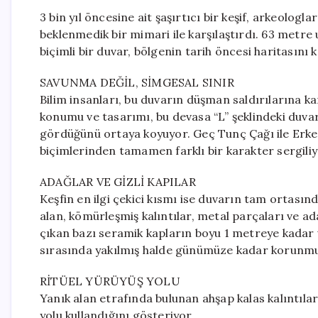
3 bin yıl öncesine ait şaşırtıcı bir keşif, arkeolog
beklenmedik bir mimari ile karşılaştırdı. 63 metre
biçimli bir duvar, bölgenin tarih öncesi haritasını k
SAVUNMA DEĞİL, SİMGESAL SINIR
Bilim insanları, bu duvarın düşman saldırılarına k
konumu ve tasarımı, bu devasa “L” şeklindeki duvarı
gördüğünü ortaya koyuyor. Geç Tunç Çağı ile Erken
biçimlerinden tamamen farklı bir karakter sergiliy
ADAĞLAR VE GİZLİ KAPILAR
Keşfin en ilgi çekici kısmı ise duvarın tam ortası
alan, kömürleşmiş kalıntılar, metal parçaları ve a
çıkan bazı seramik kapların boyu 1 metreye kadar ul
sırasında yakılmış halde günümüze kadar korunmu
RİTÜEL YÜRÜYÜŞ YOLU
Yanık alan etrafında bulunan ahşap kalas kalıntılar
yolu kullandığını gösteriyor.