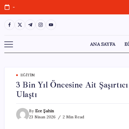
Skip
-
to
content
https://www.facebook.com/
https://twitter.com/
https://t.me/
https://www.instagram.com/
https://youtube.com/
ANA SAYFA
E
EĞITIM
3 Bin Yıl Öncesine Ait Şaşırtı
Ulaştı
By
Ece Şahin
23 Nisan 2026
2 Min Read