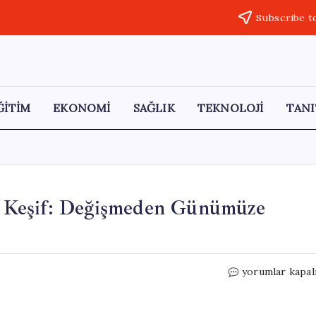
Subscribe t
ĞİTİM
EKONOMİ
SAĞLIK
TEKNOLOJİ
TANI
cı Keşif: Değişmeden Günümüze
3
yorumlar kapal
Bin
Yıl
Öncesine