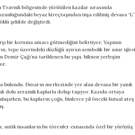
Ait
ları Travnik bölgesinde yürütülen kazılar sırasında
Şaşırtıcı
 uzunluğundaki beyaz kireçtaşından inşa edilmiş devasa “L”
Keşif:
öklü şekilde değiştirdi.
Değişmeden
Günümüze
Ulaştı
arşı bir koruma amacı gütmediğini belirtiyor. Yapının
için
n, tepe üzerindeki düzlüğü ayıran sembolik bir sınır işlev
 Demir Çağı’na tarihlenen bu yapı, bilinen yerleşim
or.
nda bulundu. Duvarın merkezinde yer alan devasa bir yanık
dak dolu seramik kaplarla dolup taşıyor. Kazıda ortaya
aşırken, bu kapların çoğu, binlerce yıl önceki kutsal ateş
ş.
ı, antik insanların bu törenler esnasında özel bir yürüyüş