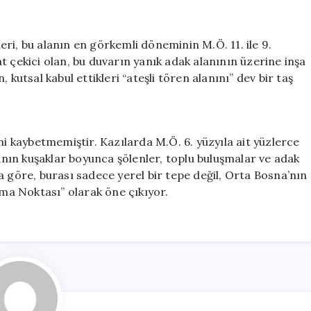
ri, bu alanın en görkemli döneminin M.Ö. 11. ile 9.
t çekici olan, bu duvarın yanık adak alanının üzerine inşa
 kutsal kabul ettikleri “ateşli tören alanını” dev bir taş
ni kaybetmemiştir. Kazılarda M.Ö. 6. yüzyıla ait yüzlerce
ın kuşaklar boyunca şölenler, toplu buluşmalar ve adak
a göre, burası sadece yerel bir tepe değil, Orta Bosna’nın
şma Noktası” olarak öne çıkıyor.