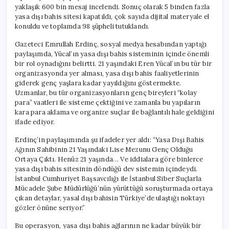
Gerçekleşti
yaklaşık 600 bin mesaj incelendi. Sonuç olarak 5 binden fazla
için
yasa dışı bahis sitesi kapatıldı, çok sayıda dijital materyale el
konuldu ve toplamda 98 şüpheli tutuklandı.
Gazeteci Emrullah Erdinç, sosyal medya hesabından yaptığı
paylaşımda, Yücal’ın yasa dışı bahis sisteminin içinde önemli
bir rol oynadığını belirtti. 21 yaşındaki Eren Yücal’ın bu tür bir
organizasyonda yer alması, yasa dışı bahis faaliyetlerinin
giderek genç yaşlara kadar yayıldığını göstermekte.
Uzmanlar, bu tür organizasyonların genç bireyleri “kolay
para” vaatleri ile sisteme çektiğini ve zamanla bu yapıların
kara para aklama ve organize suçlar ile bağlantılı hale geldiğini
ifade ediyor.
Erdinç’in paylaşımında şu ifadeler yer aldı: “Yasa Dışı Bahis
Ağının Sahibinin 21 Yaşındaki Lise Mezunu Genç Olduğu
Ortaya Çıktı. Henüz 21 yaşında… Ve iddialara göre binlerce
yasa dışı bahis sitesinin döndüğü dev sistemin içindeydi.
İstanbul Cumhuriyet Başsavcılığı ile İstanbul Siber Suçlarla
Mücadele Şube Müdürlüğü’nün yürüttüğü soruşturmada ortaya
çıkan detaylar, yasal dışı bahisin Türkiye’de ulaştığı noktayı
gözler önüne seriyor.”
Bu operasyon, yasa dışı bahis ağlarının ne kadar büyük bir