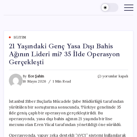
Skip
to
content
EĞITIM
21 Yaşındaki Genç Yasa Dışı Bahis
Ağının Lideri mi? 35 İlde Operasyon
Gerçekleşti
21
By
Ece Şahin
yorumlar kapalı
Yaşındaki
16 Mayıs 2026
1 Min Read
Genç
Yasa
Dışı
İstanbul Siber Suçlarla Mücadele Şube Müdürlüğü tarafından
Bahis
yürütülen bir soruşturma sonucunda, Türkiye genelinde 35
Ağının
Lideri
ilde geniş çaplı bir operasyon gerçekleştirildi. Bu
mi?
operasyonda, yasa dışı bahis ağının 21 yaşında bir lise
35
mezunu olan Eren Yücal tarafından yönetildiği öne sürüldü.
İlde
Operasyon
Operasyonda, yapay zeka destekli “AVCI” sistemi kullanılarak