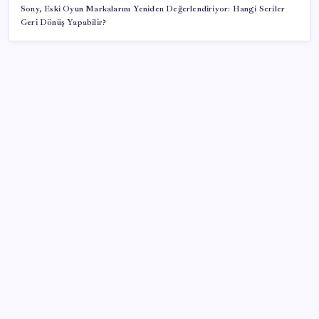
Sony, Eski Oyun Markalarını Yeniden Değerlendiriyor: Hangi Seriler
Geri Dönüş Yapabilir?
SON YAZILAR
Temmuz’da yabancının en çok alım satım yaptığı
hisseler
Köprülere talip olan Fransız şirket komşunun
elektriğini döşüyor
Vergi ve SGK borçlarında yapılandırma fırsatı: Son
başvuru tarihi belli oldu