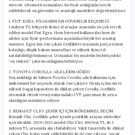
mevcut. Otomotiv uzmanları, bu fiyat aralığında tercih
edilebilecek en güvenilir ve avantajlı modelleri değerlendiriyor.
1. FİAT EGEA: PİYASANIN EN GÜVENİLİR SEÇENEĞİ
1 milyon TL bütçeyle ikinci el araçlar arasında en çok tercih
edilen model Fiat Egea. Hem bireysel kullanıcılar hem de
aileler için fiyat-performans açısından büyük bir avantaj
sunuyor. Egea’nın öne çıkan özellikleri arasında parça temin
kolaylığı, düşük bakım masrafları ve yüksek ikinci el
satılabilirliği bulunuyor. Uzmanlar, bu modelin bu bütçedeki
“en risksiz” yatırım olduğunu belirtiyor.
2. TOYOTA COROLLA: AİLELERİN GÖZDİ
Dayanıklılığı ile bilinen Toyota Corolla, aile kullanımı için
mükemmel bir seçenek olarak öne çıkıyor. Geniş iç hacmi ve
yüksek bagaj kapasitesi ile dikkat çeken Corolla, özellikle
otomatik vitesli versiyonlarındaki CVT şanzıman ile arıza
olasılığını minimize ediyor.
3. RENAULT CLIO: ŞEHİR İÇİ İÇİN MÜKEMMEL SEÇİM
Renault Clio, özellikle şehir içinde pratiklik arayan sürücüler
için idealdir. 2020-2021 model Clio 5’ler, 800 bin TL ile 1
milyon TL arasında alıcı bulabiliyor. Yakıt tasarrufu ile dikkat
çeken Clio, kolay park edilebilirliği ile de öne çıkıyor. Ancak,