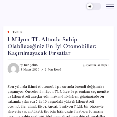
Skip
to
content
HABER
1 Milyon TL Altında Sahip
Olabileceğiniz En İyi Otomobiller:
Kaçırılmayacak Fırsatlar
1
By
Ece Şahin
yorumlar kapalı
Milyon
18 Mayıs 2026
2 Min Read
TL
Altında
Sahip
Son yıllarda ikinci el otomobil pazarında önemli değişimler
Olabileceğiniz
yaşanıyor. Önceleri 1 milyon TL bütçe ile premium segmentte
En
İyi
az kilometreli araçlar edinmek mümkünken, günümüzde bu
Otomobiller:
rakamla yalnızca 5 ila 10 yaşındaki yüksek kilometreli
Kaçırılmayacak
otomobiller alınabiliyor. Ancak, 1 milyon TL’lik bir bütçeyle
Fırsatlar
alışveriş yapan tüketiciler için hâlâ cazip fiyat-performans
için
oranına sahip ve düşük işletme maliyetine sahip otomobiller