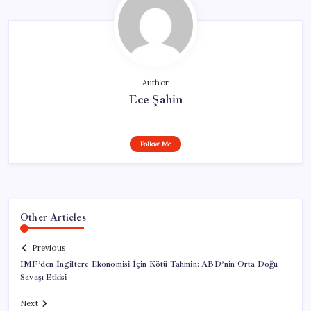
Author
Ece Şahin
Follow Me
Other Articles
Previous
IMF’den İngiltere Ekonomisi İçin Kötü Tahmin: ABD’nin Orta Doğu
Savaşı Etkisi
Next