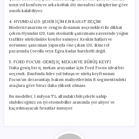
uzun yol konforu ve arka koltuk diz mesafesi rakiplerine göre
sınırlı kalabiliyor.
4. HYUNDAİ i20: ŞEHİR İÇİN EN RAHAT SEÇİM
Modern tasarımı ve zengin donanım seçenekleri ile dikkat
çeken Hyundai i20, tam otomatik şanzımanı sayesinde yoğun
trafikte sürücüsüne konfor sunuyor. Keskin hatları ve
sorunsuz şanzıman yapısıyla öne çıkan i20, ikinci el
pazarında Corolla veya Egea kadar hareketli değil.
5. FORD FOCUS: GENİŞ İÇ MEKAN VE SÜRÜŞ KEYFİ
Daha geniş bir iç mekan arayanlar için Ford Focus ideal bir
seçenek. Sınıfında lider yol tutuşu ve sürüş keyfi sunan
Focus’un dezavantajı, bakım maliyetlerinin B segmentindeki
araçlara göre biraz daha yüksek olması.
Bu modeller, 1 milyon TL altındaki bütçelerle sahip
olabileceğiniz en iyi otomobiller arasında yer alıyor ve
kaçırılmayacak fırsatlar sunuyor.